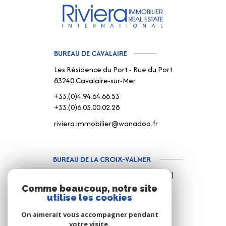
BUREAU DE CAVALAIRE
Les Résidence du Port - Rue du Port
83240 Cavalaire-sur-Mer
+33.(0)4.94.64.66.53
+33.(0)6.03.00.02.28
riviera.immobilier@wanadoo.fr
BUREAU DE LA CROIX-VALMER
187 Rue Louis Martin ( Rue centrale )
83420 La Croix-Valmer
Comme beaucoup, notre site
utilise les cookies
+33.(0)4.94.79.59.18
+33.(0)6.15.75.38.65
On aimerait vous accompagner pendant
votre visite.