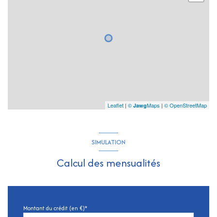
Leaflet
|
©
Maps
|
© OpenStreetMap
Jawg
SIMULATION
Calcul des mensualités
Montant du crédit (en €)*