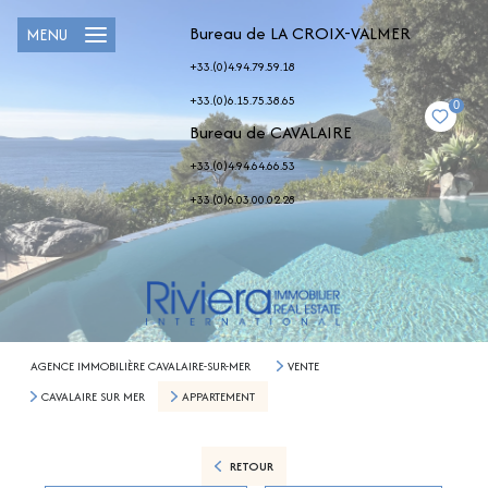
Bureau de LA CROIX-VALMER
MENU
+33.(0)4.94.79.59.18
+33.(0)6.15.75.38.65
0
Bureau de CAVALAIRE
+33.(0)4.94.64.66.53
+33.(0)6.03.00.02.28
AGENCE IMMOBILIÈRE CAVALAIRE-SUR-MER
VENTE
CAVALAIRE SUR MER
APPARTEMENT
RETOUR