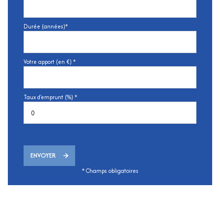
Durée (années)*
Votre apport (en €) *
Taux d'emprunt (%) *
ENVOYER
* Champs obligatoires