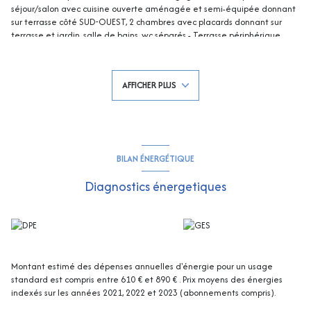
séjour/salon avec cuisine ouverte aménagée et semi-équipée donnant
sur terrasse côté SUD-OUEST, 2 chambres avec placards donnant sur
terrasse et jardin, salle de bains, wc séparés - Terrasse périphérique
d'environ 91m² (SUD - EST - NORD) avec jardin de 51m² - Climatisation
Réversible !!!! Garage en sous-sol ! Proche du centre et de toutes les
commodités !!! Copropriété loi N°65-557 du 10 juillet 1965 - Quote-
AFFICHER PLUS
part/an : 1217 € - Aucune procédure en cours - Les informations sur les
risques auxquels ce bien est exposé sont disponibles sur le site
Georisques : georisques.gouv.fr
BILAN ÉNERGÉTIQUE
Diagnostics énergetiques
Montant estimé des dépenses annuelles d'énergie pour un usage
standard est compris entre 610 € et 890 € . Prix moyens des énergies
indexés sur les années 2021, 2022 et 2023 (abonnements compris).