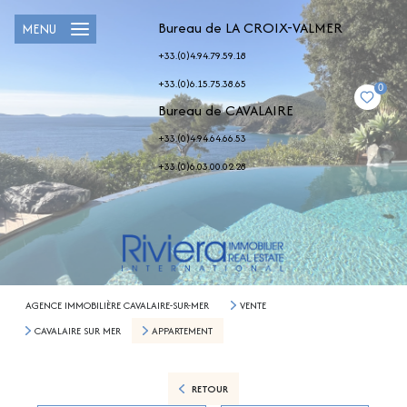
Bureau de LA CROIX-VALMER
MENU
+33.(0)4.94.79.59.18
+33.(0)6.15.75.38.65
0
Bureau de CAVALAIRE
+33.(0)4.94.64.66.53
+33.(0)6.03.00.02.28
AGENCE IMMOBILIÈRE CAVALAIRE-SUR-MER
VENTE
CAVALAIRE SUR MER
APPARTEMENT
RETOUR