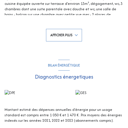
cuisine équipée ouverte sur terrasse d'environ 13m², dégagement, wc, 3
chambres dont une suite parentale avec douche et wc, une salle de
bains - balcon sur une chambre avec petite vue mer - 2 places de
parking privatives viennent compléter ce bien ! Climatisation dans la
partie nuit ! Contactez Eddy PARON
0661216115/eparon@rivimo.com
809868243(EI) RCS FREJUS-Les informations sur les risques auxquels ce
AFFICHER PLUS
bien est exposé sont disponibles sur le site Georisques :
georisques.gouv.fr - Copropriété loi N°65-557 du 10 juillet 1965 : 301 lots
- Quote-part/an : 1470 € - Aucune procédure en cours
BILAN ÉNERGÉTIQUE
Diagnostics énergetiques
Montant estimé des dépenses annuelles d'énergie pour un usage
standard est compris entre 1 050 € et 1 470 € . Prix moyens des énergies
indexés sur les années 2021, 2022 et 2023 (abonnements compris).