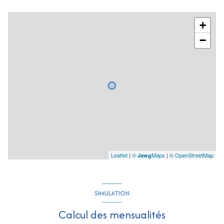
+
−
Leaflet
|
©
Maps
|
© OpenStreetMap
Jawg
SIMULATION
Calcul des mensualités