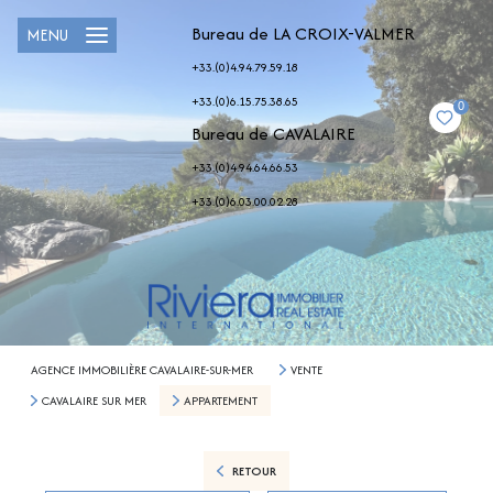
Bureau de LA CROIX-VALMER
MENU
+33.(0)4.94.79.59.18
+33.(0)6.15.75.38.65
0
Bureau de CAVALAIRE
+33.(0)4.94.64.66.53
+33.(0)6.03.00.02.28
AGENCE IMMOBILIÈRE CAVALAIRE-SUR-MER
VENTE
CAVALAIRE SUR MER
APPARTEMENT
RETOUR