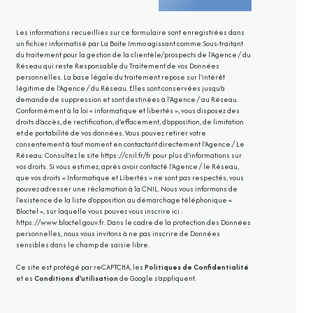
Les informations recueillies sur ce formulaire sont enregistrées dans
un fichier informatisé par La Boite Immo agissant comme Sous-traitant
du traitement pour la gestion de la clientèle/prospects de l'Agence / du
Réseau qui reste Responsable du Traitement de vos Données
personnelles. La base légale du traitement repose sur l'intérêt
légitime de l'Agence / du Réseau. Elles sont conservées jusqu'à
demande de suppression et sont destinées à l'Agence / au Réseau.
Conformément à la loi « informatique et libertés », vous disposez des
droits d’accès, de rectification, d’effacement, d’opposition, de limitation
et de portabilité de vos données. Vous pouvez retirer votre
consentement à tout moment en contactant directement l’Agence / Le
Réseau. Consultez le site
https://cnil.fr/fr
pour plus d’informations sur
vos droits. Si vous estimez, après avoir contacté l'Agence / le Réseau,
que vos droits « Informatique et Libertés » ne sont pas respectés, vous
pouvez adresser une réclamation à la CNIL. Nous vous informons de
l’existence de la liste d'opposition au démarchage téléphonique «
Bloctel », sur laquelle vous pouvez vous inscrire ici :
https://www.bloctel.gouv.fr
. Dans le cadre de la protection des Données
personnelles, nous vous invitons à ne pas inscrire de Données
sensibles dans le champ de saisie libre.
Ce site est protégé par reCAPTCHA, les
Politiques de Confidentialité
et es
Conditions d'utilisation
de Google s'appliquent.