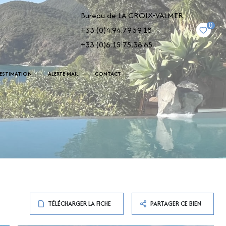
Bureau de LA CROIX-VALMER
0
+33.(0)4.94.79.59.18
+33.(0)6.15.75.38.65
ESTIMATION
ALERTE MAIL
CONTACT
TÉLÉCHARGER LA FICHE
PARTAGER CE BIEN