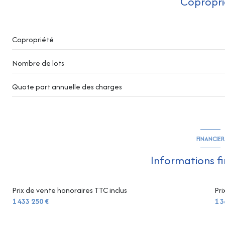
Copropri
chambre
dressing
Copropriété
chambre
Nombre de lots
Quote part annuelle des charges
FINANCIER
Informations f
Prix de vente honoraires TTC inclus
Pri
1 433 250 €
1 3