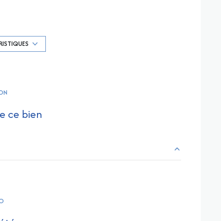
Chauffage collectif : air pulsé (electrique)
exposition Sud
RISTIQUES
4ème étage
ON
ascenseur
e ce bien
terrasse
interphone
63.50 m²
14 m²
RO
15 m²