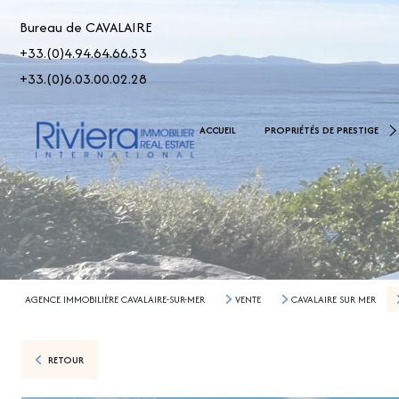
Bureau de CAVALAIRE
+33.(0)4.94.64.66.53
+33.(0)6.03.00.02.28
De 2.500.000 € À 5.000.00
ACCUEIL
PROPRIÉTÉS DE PRESTIGE
> 5.000.000 €
AGENCE IMMOBILIÈRE CAVALAIRE-SUR-MER
VENTE
CAVALAIRE SUR MER
RETOUR