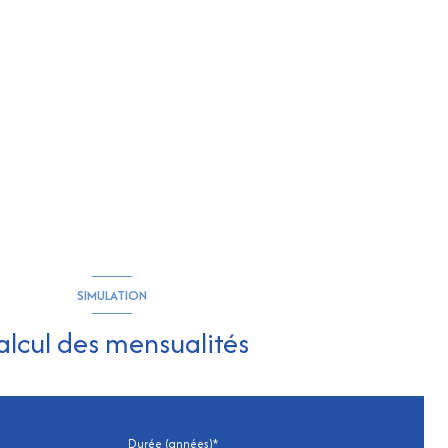
SIMULATION
alcul des mensualités
Durée (années)*