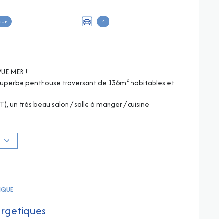
eur
4
UE MER !
 superbe penthouse traversant de 136m² habitables et
), un très beau salon / salle à manger / cuisine
 et 15,50m²), 1 dressing de 10,50m², le tout avec une
sées SUD et OUEST bénéficiant d’un ensoleillement
S
avec une table pour 8 /10 personnes, espace bains de
…. Tous éclairés dès la nuit tombée…
- 4 places de parking en sous-sol (boxables avec
TIQUE
ergetiques