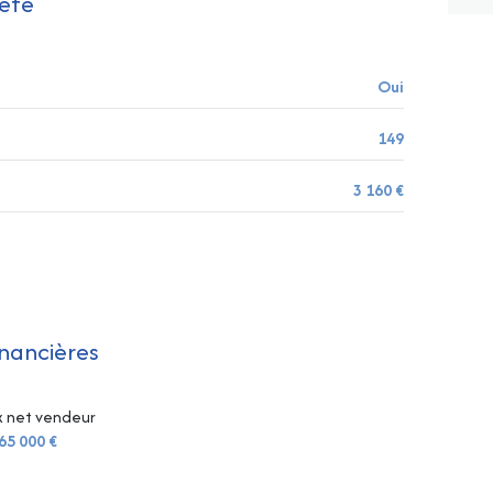
été
m²
10 m²
Oui
20 m²
149
3 160 €
inancières
x net vendeur
65 000 €