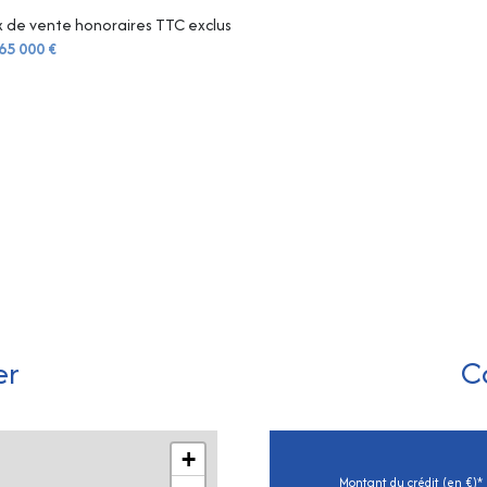
x de vente honoraires TTC exclus
65 000 €
er
C
+
Montant du crédit (en €)*