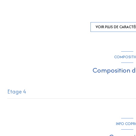
cuisine américaine (équipée)
4 garage(s)
VOIR PLUS DE CARACTÉ
4 niveau(x)
COMPOSITI
4 étage(s)
Composition d
vue VUE MER
Etage 4
visiophone
accès handicapé
salon/sejour
chambre
INFO COP
chambre