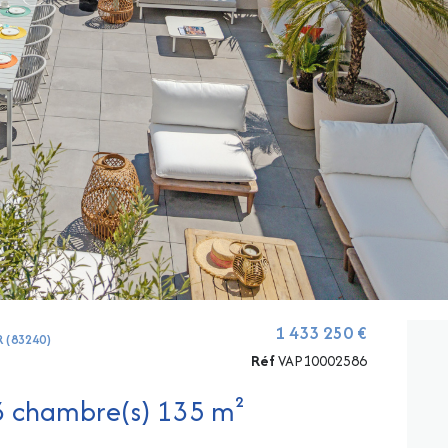
1 433 250 €
R (83240)
Réf
VAP10002586
Appartement 5 pièce(s) 3 chambre(s) 135 m²