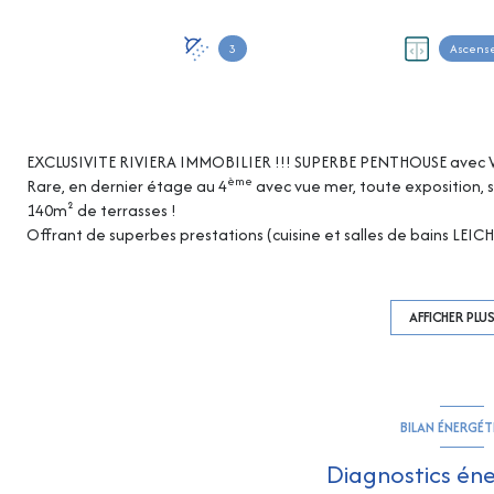
3
Ascens
EXCLUSIVITE RIVIERA IMMOBILIER !!! SUPERBE PENTHOUSE avec V
ème
Rare, en dernier étage au 4
avec vue mer, toute exposition,
140m² de terrasses !
Offrant de superbes prestations (cuisine et salles de bains LEICHT
américaine sur 63.50m² , 3 chambres avec salle d’eau 14m², 15m²
belle vue mer !
Un espace extérieur remarquable, avec 140m² de terrasses expo
AFFICHER PLU
optimal et d’une vue mer sans concession… espace salon, diner 
soleil… le tout complanté de lauriers roses, palmiers, agrumes
Vendu Meublé avec du mobilier haut de gamme (ROCHES-BOBOIS) 
autorisation)
BILAN ÉNERGÉ
Diagnostics én