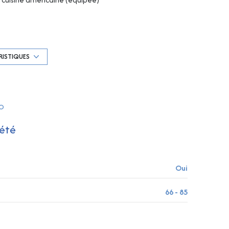
1 parking(s)
1 niveau(x)
RISTIQUES
4 étage(s)
RO
vue Dégagée
été
terrasse
Oui
66 - 85