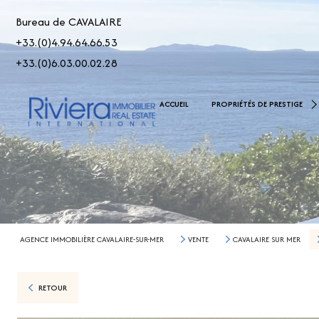
Bureau de CAVALAIRE
+33.(0)4.94.64.66.53
+33.(0)6.03.00.02.28
De 2.500.000 € À 5.000.00
ACCUEIL
PROPRIÉTÉS DE PRESTIGE
> 5.000.000 €
AGENCE IMMOBILIÈRE CAVALAIRE-SUR-MER
VENTE
CAVALAIRE SUR MER
RETOUR