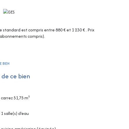
tandard est compris entre 880 € et 1 230 € . Prix
 (abonnements compris).
E BIEN
 de ce bien
carrez 51,75 m²
1 salle(s) d'eau
cuisine américaine (équipée)