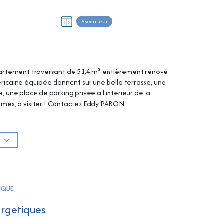
Ascenseur
ppartement traversant de 51,4 m² entièrement rénové
éricaine équipée donnant sur une belle terrasse, une
 une place de parking privée à l'intérieur de la
mes, à visiter ! Contactez Eddy PARON
informations sur les risques auxquels ce bien est exposé
S
TIQUE
ergetiques