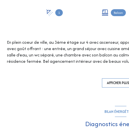
1
Balcon
En plein coeur de ville, au 3ème étage sur 4 avec ascenseur, a
avec goût offrant : une entrée, un grand séjour avec cuisine am
salle d'eau, un wc séparé, une chambre avec son balcon au calme,
résidence fermée. Bel agencement intérieur avec de beaux volu
0661216115/eparon@rivimo.com
809868243(EI) RCS FREJUS. Les 
sont disponibles sur le site Georisques : georisques.gouv.fr
AFFICHER PLU
BILAN ÉNERGÉ
Diagnostics én