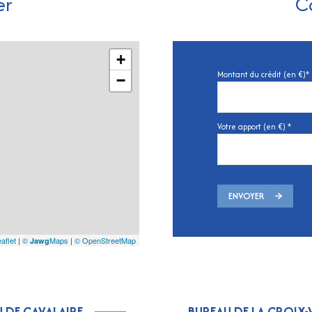
er
C
+
Montant du crédit (en €)*
−
Votre apport (en €) *
ENVOYER
aflet
|
©
Maps
|
© OpenStreetMap
Jawg
 DE CAVALAIRE
BUREAU DE LA CROIX-