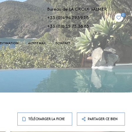
Bureau de LA CROIX-VALMER
0
+33.(0)4.94.79.59.18
+33.(0)6.15.75.38.65
ESTIMATION
ALERTE MAIL
CONTACT
TÉLÉCHARGER LA FICHE
PARTAGER CE BIEN