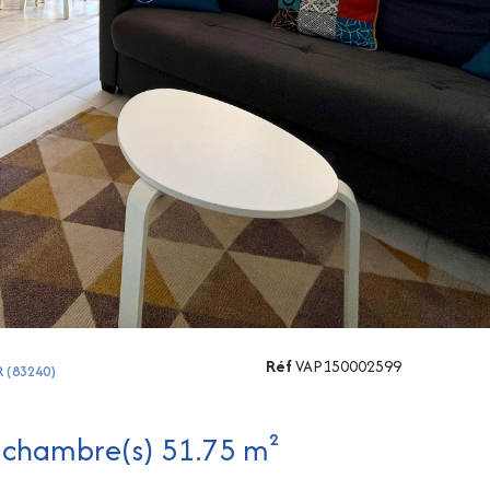
Réf
VAP150002599
R (83240)
Appartement 2 pièce(s) 1 chambre(s) 51.75 m²