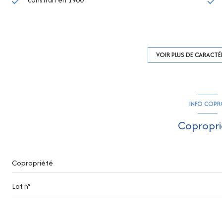
Chauffage individuel : autre (climatisation)
exposition Sud-Ouest
VOIR PLUS DE CARACTÉ
3ème étage
INFO COP
ascenseur
Copropri
balcon
Copropriété
Lot n°