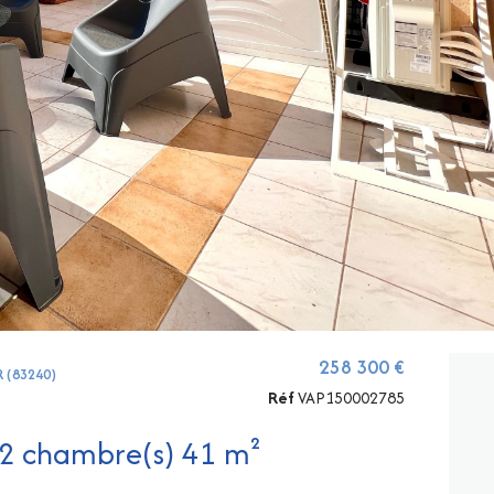
258 300 €
R (83240)
Réf
VAP150002785
Appartement 3 pièce(s) 2 chambre(s) 41 m²