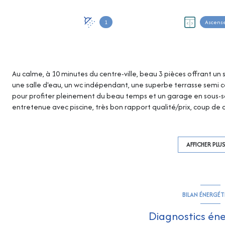
1
Ascens
Au calme, à 10 minutes du centre-ville, beau 3 pièces offrant u
une salle d'eau, un wc indépendant, une superbe terrasse semi 
pour profiter pleinement du beau temps et un garage en sous-s
entretenue avec piscine, très bon rapport qualité/prix, coup de
:
eparon@rivimo.com
809868243(EI) RCS FREJUS - Les information
disponibles sur le site Géorisques : georisques.gouv.fr
AFFICHER PLU
BILAN ÉNERGÉ
Diagnostics én