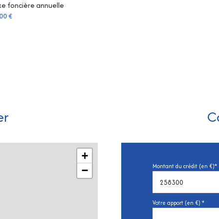
e foncière annuelle
00 €
er
C
+
Montant du crédit (en €)*
−
Votre apport (en €) *