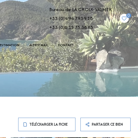
Bureau de LA CROIX-VALMER
0
+33.(0)4.94.79.59.18
+33.(0)6.15.75.38.65
ESTIMATION
ALERTE MAIL
CONTACT
TÉLÉCHARGER LA FICHE
PARTAGER CE BIEN