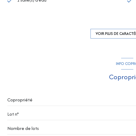
cuisine américaine (équipée)
exposition Sud-Est
VOIR PLUS DE CARACTÉ
ascenseur
INFO COP
terrasse
Copropri
Copropriété
Lot n°
Nombre de lots