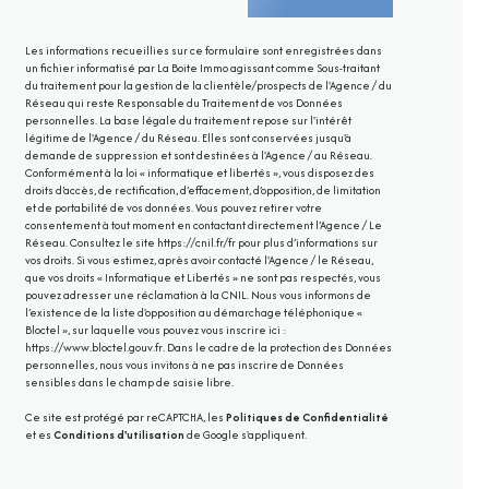
Les informations recueillies sur ce formulaire sont enregistrées dans
un fichier informatisé par La Boite Immo agissant comme Sous-traitant
du traitement pour la gestion de la clientèle/prospects de l'Agence / du
Réseau qui reste Responsable du Traitement de vos Données
personnelles. La base légale du traitement repose sur l'intérêt
légitime de l'Agence / du Réseau. Elles sont conservées jusqu'à
demande de suppression et sont destinées à l'Agence / au Réseau.
Conformément à la loi « informatique et libertés », vous disposez des
droits d’accès, de rectification, d’effacement, d’opposition, de limitation
et de portabilité de vos données. Vous pouvez retirer votre
consentement à tout moment en contactant directement l’Agence / Le
Réseau. Consultez le site
https://cnil.fr/fr
pour plus d’informations sur
vos droits. Si vous estimez, après avoir contacté l'Agence / le Réseau,
que vos droits « Informatique et Libertés » ne sont pas respectés, vous
pouvez adresser une réclamation à la CNIL. Nous vous informons de
l’existence de la liste d'opposition au démarchage téléphonique «
Bloctel », sur laquelle vous pouvez vous inscrire ici :
https://www.bloctel.gouv.fr
. Dans le cadre de la protection des Données
personnelles, nous vous invitons à ne pas inscrire de Données
sensibles dans le champ de saisie libre.
Ce site est protégé par reCAPTCHA, les
Politiques de Confidentialité
et es
Conditions d'utilisation
de Google s'appliquent.