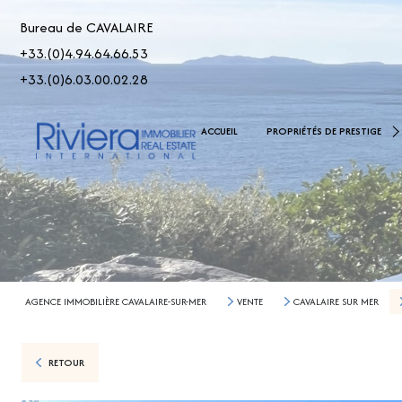
Bureau de CAVALAIRE
+33.(0)4.94.64.66.53
+33.(0)6.03.00.02.28
De 2.500.000 € À 5.000.00
ACCUEIL
PROPRIÉTÉS DE PRESTIGE
> 5.000.000 €
AGENCE IMMOBILIÈRE CAVALAIRE-SUR-MER
VENTE
CAVALAIRE SUR MER
RETOUR