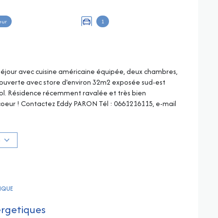
eur
1
n séjour avec cuisine américaine équipée, deux chambres,
couverte avec store d'environ 32m2 exposée sud-est
ol. Résidence récemment ravalée et très bien
 coeur ! Contactez Eddy PARON Tél :
0661216115
, e-mail
s sur les risques auxquels ce bien est exposé sont
S
TIQUE
ergetiques