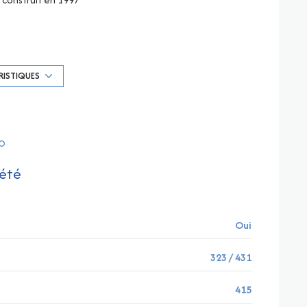
1 garage(s)
4 étage(s)
RISTIQUES
vue dégagée
RO
accès handicapé
été
Oui
323 / 431
415