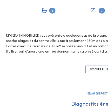
1
1
RIVIERA IMMOBILIER vous présente à quelques pas de la plage,
proche plages et du centre ville, situé à seulement 150m des pla
Carrez avec une terrasse de 15 m2 exposée Sud-Est et un balcon 
Il offre tout d'abord une entrée donnant sur le salon/séjour (cli
entièrement équipée, 2 chambres dont une première ouvrant sur
wc et climatisation réversible, une salle de bain, un second wc (s
Aucuns travaux à prévoir - Très Belles prestations. Il offre égal
AFFICHER PLU
(possibilité d'acquérir un garage en plus).
Copropriété loi N°65-557 du 10 juillet 1965 : 112 lots - Quote-pa
informations sur les risques auxquels ce bien est exposé sont dis
BILAN ÉNERGÉ
Diagnostics én