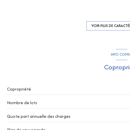
cuisine américaine (équipée)
1 parking(s)
VOIR PLUS DE CARACTÉ
2 côté(s) mitoyen(s)
INFO COP
1er étage
Copropri
vue Dégagée
terrasse
Copropriété
Nombre de lots
Quote part annuelle des charges
Plan de sauvegarde