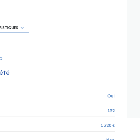
Chauffage individuel : air pulsé (climatisation)
exposition Sud-Est
RISTIQUES
3 niveau(x)
RO
ascenseur
été
balcon
interphone
Oui
122
1 320 €
Non