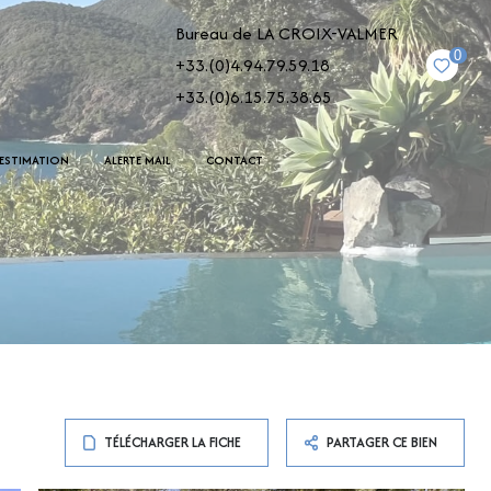
Bureau de LA CROIX-VALMER
0
+33.(0)4.94.79.59.18
+33.(0)6.15.75.38.65
ESTIMATION
ALERTE MAIL
CONTACT
TÉLÉCHARGER LA FICHE
PARTAGER CE BIEN