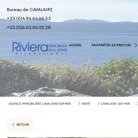
Bureau de CAVALAIRE
+33.(0)4.94.64.66.53
+33.(0)6.03.00.02.28
De 2.500.000 € À 5.000.00
ACCUEIL
PROPRIÉTÉS DE PRESTIGE
> 5.000.000 €
AGENCE IMMOBILIÈRE CAVALAIRE-SUR-MER
VENTE
CAVALAIRE SUR MER
RETOUR