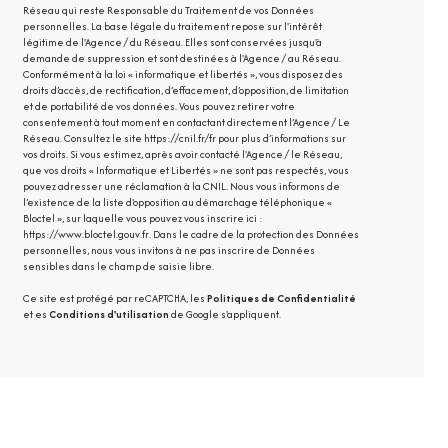
Réseau qui reste Responsable du Traitement de vos Données
personnelles. La base légale du traitement repose sur l'intérêt
légitime de l'Agence / du Réseau. Elles sont conservées jusqu'à
demande de suppression et sont destinées à l'Agence / au Réseau.
Conformément à la loi « informatique et libertés », vous disposez des
droits d’accès, de rectification, d’effacement, d’opposition, de limitation
et de portabilité de vos données. Vous pouvez retirer votre
consentement à tout moment en contactant directement l’Agence / Le
Réseau. Consultez le site
https://cnil.fr/fr
pour plus d’informations sur
vos droits. Si vous estimez, après avoir contacté l'Agence / le Réseau,
que vos droits « Informatique et Libertés » ne sont pas respectés, vous
pouvez adresser une réclamation à la CNIL. Nous vous informons de
l’existence de la liste d'opposition au démarchage téléphonique «
Bloctel », sur laquelle vous pouvez vous inscrire ici :
https://www.bloctel.gouv.fr
. Dans le cadre de la protection des Données
personnelles, nous vous invitons à ne pas inscrire de Données
sensibles dans le champ de saisie libre.
Ce site est protégé par reCAPTCHA, les
Politiques de Confidentialité
et es
Conditions d'utilisation
de Google s'appliquent.