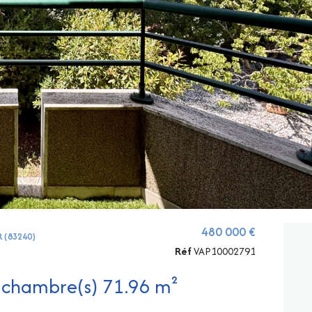
480 000 €
R (83240)
Réf
VAP10002791
Appartement 3 pièce(s) 2 chambre(s) 71.96 m²