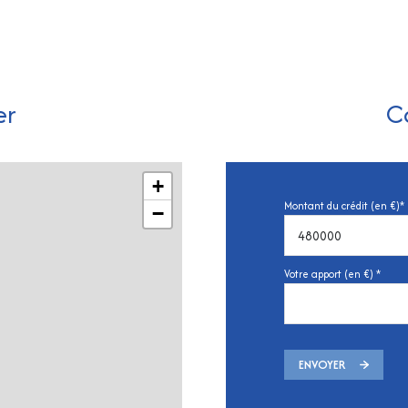
er
C
+
Montant du crédit (en €)*
−
Votre apport (en €) *
ENVOYER