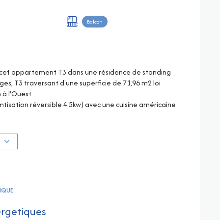
Balcon
 cet appartement T3 dans une résidence de standing
ges, T3 traversant d'une superficie de 71,96 m2 loi
à l'Ouest.
amtisation réversible 4.5kw) avec une cuisine américaine
 un balcon exposé ouest avec sa salle de douche et
éparé).
ement une place de Parking privative extérieure
S
rt/an : 1320 € - Aucune procédure en cours. Les
ponibles sur le site Géorisques www.georisques.gouv.fr
TIQUE
ergetiques