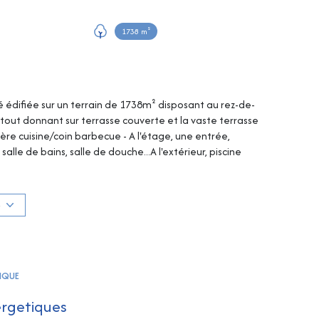
1738 m²
édifiée sur un terrain de 1738m² disposant au rez-de-
tout donnant sur terrasse couverte et la vaste terrasse
ière cuisine/coin barbecue - A l'étage, une entrée,
le de bains, salle de douche...A l'extérieur, piscine
ec pool-house disposant d'une cuisine, douche et wc !
ain avec portail... local et parking en amont du
S
TIQUE
ergetiques