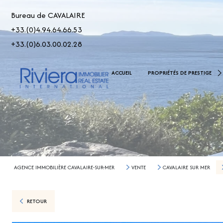
Bureau de CAVALAIRE
+33.(0)4.94.64.66.53
+33.(0)6.03.00.02.28
De 2.500.000 € À 5.000.00
ACCUEIL
PROPRIÉTÉS DE PRESTIGE
> 5.000.000 €
AGENCE IMMOBILIÈRE CAVALAIRE-SUR-MER
VENTE
CAVALAIRE SUR MER
RETOUR