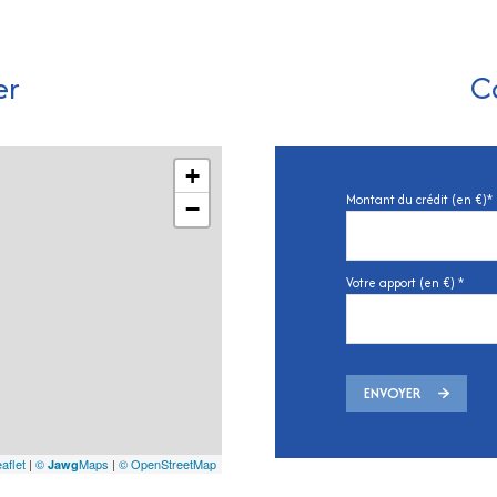
er
C
+
Montant du crédit (en €)*
−
Votre apport (en €) *
ENVOYER
aflet
|
©
Maps
|
© OpenStreetMap
Jawg