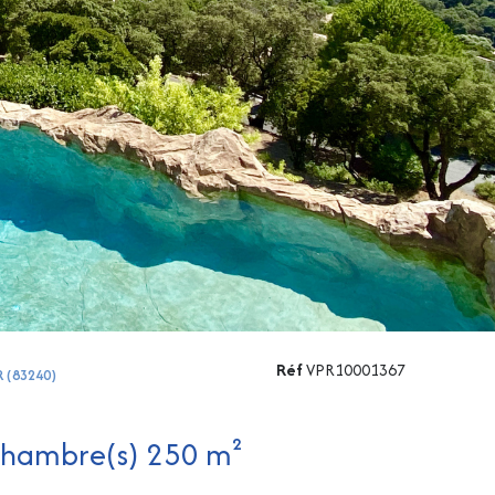
Réf
VPR10001367
R (83240)
Propriete 5 pièce(s) 4 chambre(s) 250 m²