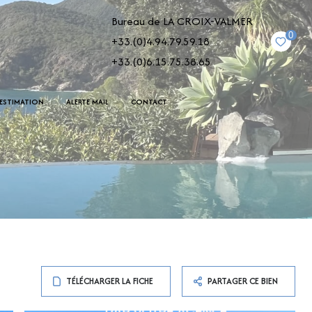
Bureau de LA CROIX-VALMER
0
+33.(0)4.94.79.59.18
+33.(0)6.15.75.38.65
ESTIMATION
ALERTE MAIL
CONTACT
TÉLÉCHARGER LA FICHE
PARTAGER CE BIEN