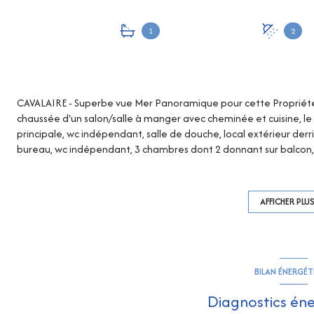
1
2
CAVALAIRE - Superbe vue Mer Panoramique pour cette Propriété 
chaussée d'un salon/salle à manger avec cheminée et cuisine, le 
principale, wc indépendant, salle de douche, local extérieur derr
bureau, wc indépendant, 3 chambres dont 2 donnant sur balcon, sal
paysagée avec jacuzzi, terrasse couverte à l'est de la piscine av
Garage attenant au pool house avec second accès en aval du terr
terrain...ETAT IMPECCABLE ! MAGNIFIQUE VUE MER !
AFFICHER PLU
BILAN ÉNERGÉ
Diagnostics én