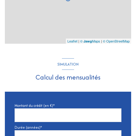
Leaflet
|
©
Maps
|
© OpenStreetMap
Jawg
SIMULATION
Calcul des mensualités
Montant du crédit (en €)*
Durée (années)*