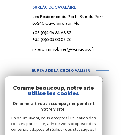
BUREAU DE CAVALAIRE
Les Résidence du Port - Rue du Port
83240 Cavalaire-sur-Mer
+33.(0)4.94.64.66.53
+33.(0)6.03.00.02.28
riviera.immobilier@wanadoo.fr
BUREAU DE LA CROIX-VALMER
187 Rue Louis Martin ( Rue centrale )
83420 La Croix-Valmer
Comme beaucoup, notre site
utilise les cookies
+33.(0)4.94.79.59.18
+33.(0)6.15.75.38.65
On aimerait vous accompagner pendant
votre visite.
info@rivimo.com
En poursuivant, vous acceptez l'utilisation des
cookies par ce site, afin de vous proposer des
contenus adaptés et réaliser des statistiques !