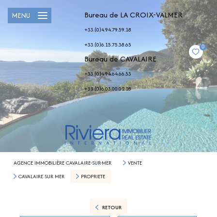
Bureau de LA CROIX-VALMER
MENU
+33.(0)4.94.79.59.18
+33.(0)6.15.75.38.65
0
Bureau de CAVALAIRE
+33.(0)4.94.64.66.53
+33.(0)6.03.00.02.28
AGENCE IMMOBILIÈRE CAVALAIRE-SUR-MER
VENTE
CAVALAIRE SUR MER
PROPRIETE
RETOUR