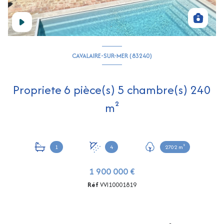
CAVALAIRE-SUR-MER (83240)
Propriete 6 pièce(s) 5 chambre(s) 240
m²
1
4
2702 m²
1 900 000 €
Réf
VVI10001819