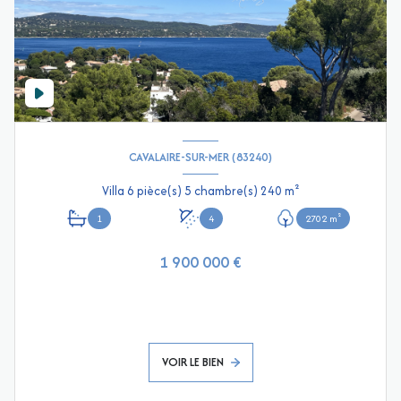
CAVALAIRE-SUR-MER (83240)
Villa 6 pièce(s) 5 chambre(s) 240 m²
1
4
2702 m²
1 900 000 €
VOIR LE BIEN