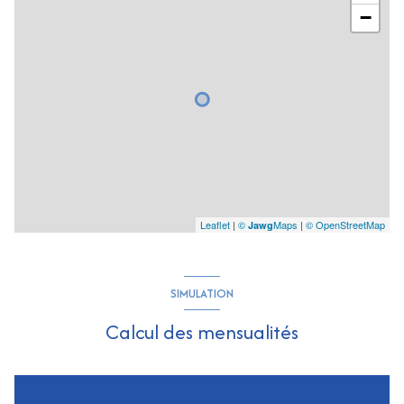
−
Leaflet
|
©
Maps
|
© OpenStreetMap
Jawg
SIMULATION
Calcul des mensualités