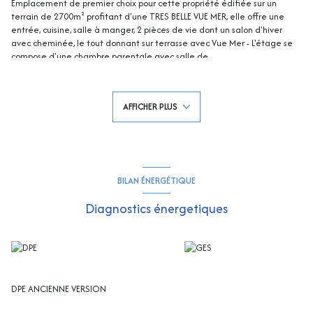
Emplacement de premier choix pour cette propriété édifiée sur un
terrain de 2700m² profitant d'une TRES BELLE VUE MER, elle offre une
entrée, cuisine, salle à manger, 2 pièces de vie dont un salon d'hiver
avec cheminée, le tout donnant sur terrasse avec Vue Mer - L'étage se
compose d'une chambre parentale avec salle de
bains/douche/dressing/wc et solarium et d'une chambre sous toit - Le
rez-de-chaussée dispose d'un salon central donnant sur terrasse et
piscine avec Vue Mer, coin cuisine, 2 chambres, 2 salles de douche et une
AFFICHER PLUS
grande cave ! Dépendance d'env.45m² avec salon, kitchenette, 1
chambre, douche et wc ! Garage double ! Piscine avec volet roulant !
Droits à bâtir supplémentaires - Superbe potentiel pour en faire une
proprioété de Prestige !
BILAN ÉNERGÉTIQUE
Diagnostics énergetiques
DPE ANCIENNE VERSION