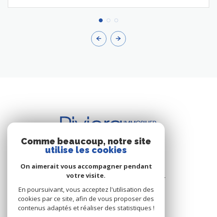
Comme beaucoup, notre site
utilise les cookies
BUREAU DE CAVALAIRE
On aimerait vous accompagner pendant
votre visite.
Les Résidence du Port - Rue du Port
83240 Cavalaire-sur-Mer
En poursuivant, vous acceptez l'utilisation des
cookies par ce site, afin de vous proposer des
+33.(0)4.94.64.66.53
contenus adaptés et réaliser des statistiques !
+33.(0)6.03.00.02.28