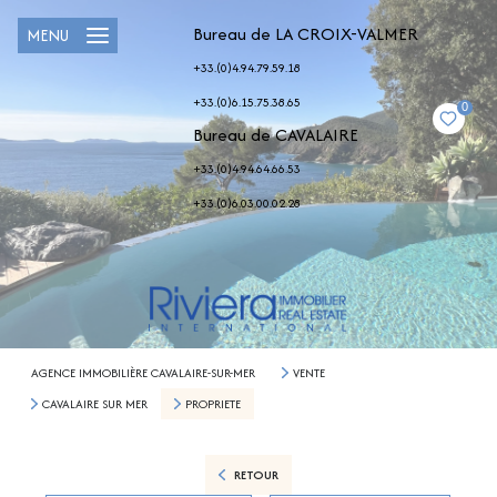
Bureau de LA CROIX-VALMER
MENU
+33.(0)4.94.79.59.18
+33.(0)6.15.75.38.65
0
Bureau de CAVALAIRE
+33.(0)4.94.64.66.53
+33.(0)6.03.00.02.28
AGENCE IMMOBILIÈRE CAVALAIRE-SUR-MER
VENTE
CAVALAIRE SUR MER
PROPRIETE
RETOUR