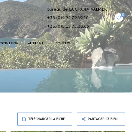
Bureau de LA CROIX-VALMER
0
+33.(0)4.94.79.59.18
+33.(0)6.15.75.38.65
ESTIMATION
ALERTE MAIL
CONTACT
TÉLÉCHARGER LA FICHE
PARTAGER CE BIEN