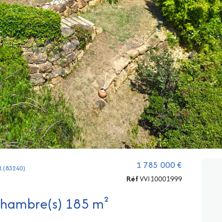
1 785 000 €
R (83240)
Réf
VVI10001999
Propriete 6 pièce(s) 5 chambre(s) 185 m²