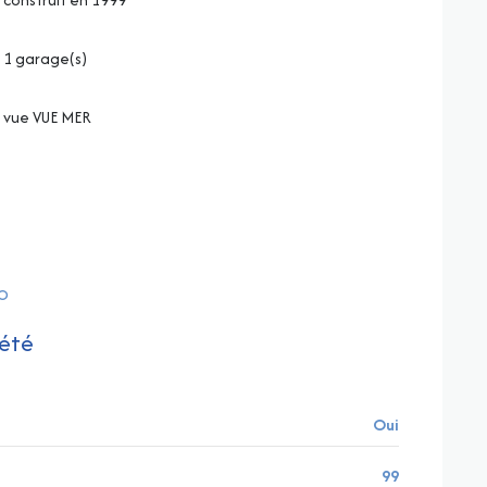
1 garage(s)
vue VUE MER
RO
été
Oui
99