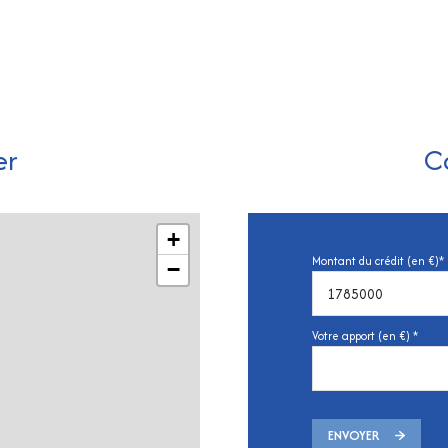
er
C
+
Montant du crédit (en €)*
−
Votre apport (en €) *
ENVOYER