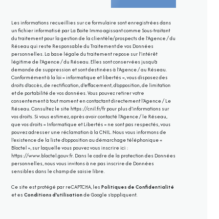
Les informations recueillies sur ce formulaire sont enregistrées dans
un fichier informatisé par La Boite Immo agissant comme Sous-traitant
du traitement pour la gestion de la clientèle/prospects de l'Agence / du
Réseau qui reste Responsable du Traitement de vos Données
personnelles. La base légale du traitement repose sur l'intérêt
légitime de l'Agence / du Réseau. Elles sont conservées jusqu'à
demande de suppression et sont destinées à l'Agence / au Réseau.
Conformément à la loi « informatique et libertés », vous disposez des
droits d’accès, de rectification, d’effacement, d’opposition, de limitation
et de portabilité de vos données. Vous pouvez retirer votre
consentement à tout moment en contactant directement l’Agence / Le
Réseau. Consultez le site
https://cnil.fr/fr
pour plus d’informations sur
vos droits. Si vous estimez, après avoir contacté l'Agence / le Réseau,
que vos droits « Informatique et Libertés » ne sont pas respectés, vous
pouvez adresser une réclamation à la CNIL. Nous vous informons de
l’existence de la liste d'opposition au démarchage téléphonique «
Bloctel », sur laquelle vous pouvez vous inscrire ici :
https://www.bloctel.gouv.fr
. Dans le cadre de la protection des Données
personnelles, nous vous invitons à ne pas inscrire de Données
sensibles dans le champ de saisie libre.
Ce site est protégé par reCAPTCHA, les
Politiques de Confidentialité
et es
Conditions d'utilisation
de Google s'appliquent.