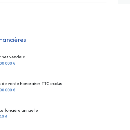
inancières
x net vendeur
00 000 €
x de vente honoraires TTC exclus
00 000 €
e foncière annuelle
12 €