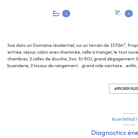
1
3
Sise dans un Domaine résidentiel, sur un terrain de 1570m², P
entrée, séjour, salon avec cheminée, salle à manger, le tout ouver
chambres, 2 salles de douche, 2wc. En RDJ, grand dégagement 3 c
buanderie, 2 locaux de rangement... grand vide sanitaire... enfin,
compléter cet espace de détente. L'espace piscine agrémenté d
et son pool-house équipé vous accueillent dans le plus grand con
voirie pavée, terrain de pétanque, forage, le tout dans le plus 
AFFICHER PLU
Les informations sur les risques auxquels ce bien est exposé sont 
BILAN ÉNERGÉ
Diagnostics én