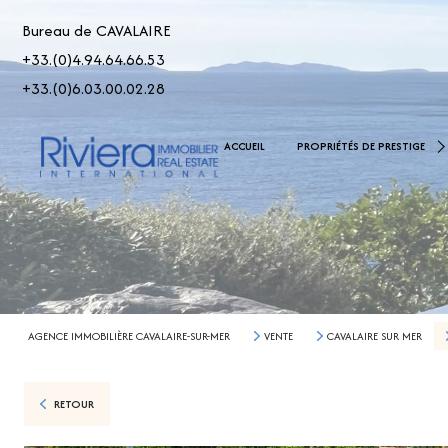
Bureau de CAVALAIRE
+33.(0)4.94.64.66.53
+33.(0)6.03.00.02.28
De 2.500.000 € À 5.000.00
ACCUEIL
PROPRIÉTÉS DE PRESTIGE
> 5.000.000 €
AGENCE IMMOBILIÈRE CAVALAIRE-SUR-MER
VENTE
CAVALAIRE SUR MER
RETOUR