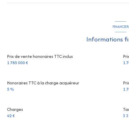
FINANCIER
Informations f
Prix de vente honoraires TTC inclus
Pri
1 785 000 €
1 7
Honoraires TTC à la charge acquéreur
Pri
5 %
1 7
Charges
Tax
42 €
3 3