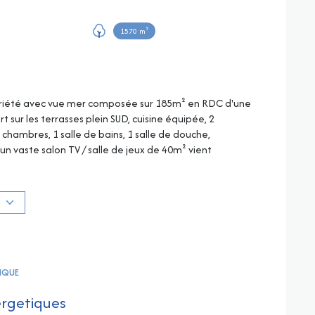
1570 m²
ropriété avec vue mer composée sur 185m² en RDC d'une
t sur les terrasses plein SUD, cuisine équipée, 2
hambres, 1 salle de bains, 1 salle de douche,
 un vaste salon TV / salle de jeux de 40m² vient
'une nature luxuriante avec sa piscine à débordement
fort. Nombreux parkings, car-port en tuiles anciennes,
grand charme provençal...
S
disponibles sur le site Georisques : georisques.gouv.fr
TIQUE
ergetiques