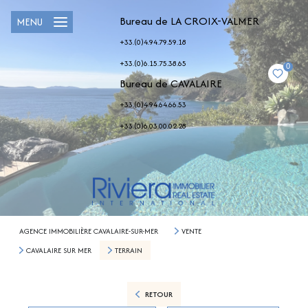
Bureau de LA CROIX-VALMER
MENU
+33.(0)4.94.79.59.18
+33.(0)6.15.75.38.65
0
Bureau de CAVALAIRE
+33.(0)4.94.64.66.53
+33.(0)6.03.00.02.28
AGENCE IMMOBILIÈRE CAVALAIRE-SUR-MER
VENTE
CAVALAIRE SUR MER
TERRAIN
RETOUR