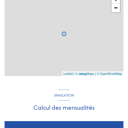
−
Leaflet
|
©
Maps
|
© OpenStreetMap
Jawg
SIMULATION
Calcul des mensualités