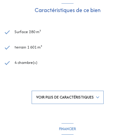
Caractéristiques de ce bien
Surface 280 m²
terrain 1 601 m²
4 chambre(s)
2 salle(s) de bain
2 salle(s) d'eau
VOIR PLUS DE CARACTÉRISTIQUES
construit en 2003
cuisine séparée (équipée)
FINANCIER