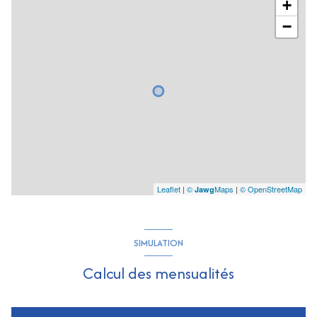
+
−
Leaflet
|
©
Maps
|
© OpenStreetMap
Jawg
SIMULATION
Calcul des mensualités