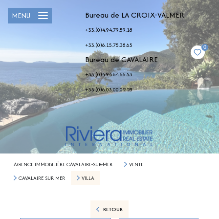
Bureau de LA CROIX-VALMER
MENU
+33.(0)4.94.79.59.18
+33.(0)6.15.75.38.65
0
Bureau de CAVALAIRE
+33.(0)4.94.64.66.53
+33.(0)6.03.00.02.28
AGENCE IMMOBILIÈRE CAVALAIRE-SUR-MER
VENTE
CAVALAIRE SUR MER
VILLA
RETOUR