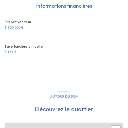
Chauffage individuel : air pulsé (climatisation)
Informations financières
1 garage(s)
Prix net vendeur
1 900 000 €
exposition Sud
Taxe foncière annuelle
1 niveau(x)
3 157 €
vue SUPERBE VUE MER
terrasse
AUTOUR DU BIEN
Découvrez le quartier