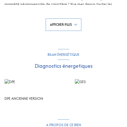
propriété néoprovençale de caractère ! Vue mer depuis toutes les
pièces !
Elle vous accueille avec un vaste séjour / salle à manger traversant sur
la piscine et la mer et sur un patio intérieur avec fontaine, cheminée,
AFFICHER PLUS
très belle cuisine premium entièrement équipée, 4 chambres en suite
avec salle de douche ou salle de bains (dont une très belle chambre de
Maître), 4 wc, cellier.
Ses extérieurs vous offrent un très bel espace de vie avec terrasse
couverte, grandes plages piscine (avec volet roulant) et un jardin
paysager !
BILAN ÉNERGÉTIQUE
Buanderie, garage, abris voiture… Wc et douche indépendants pour la
piscine.
Diagnostics énergetiques
Etat impeccable, une très belle réalisation !
DPE ANCIENNE VERSION
A PROPOS DE CE BIEN