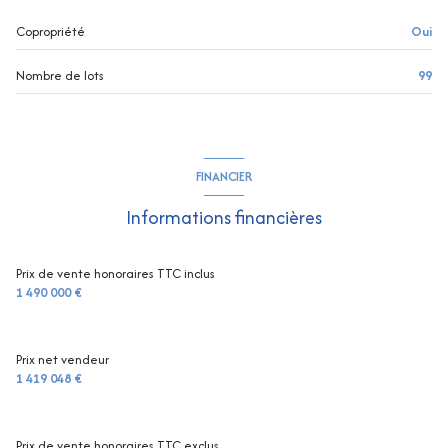
Copropriété
Oui
Nombre de lots
99
FINANCIER
Informations financières
Prix de vente honoraires TTC inclus
1 490 000 €
Prix net vendeur
1 419 048 €
Prix de vente honoraires TTC exclus