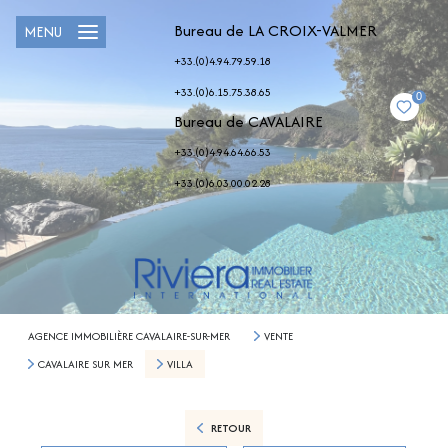
Bureau de LA CROIX-VALMER
MENU
+33.(0)4.94.79.59.18
+33.(0)6.15.75.38.65
0
Bureau de CAVALAIRE
+33.(0)4.94.64.66.53
+33.(0)6.03.00.02.28
AGENCE IMMOBILIÈRE CAVALAIRE-SUR-MER
VENTE
CAVALAIRE SUR MER
VILLA
RETOUR