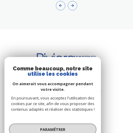
Comme beaucoup, notre site
utilise les cookies
BUREAU DE CAVALAIRE
On aimerait vous accompagner pendant
votre visite.
Les Résidence du Port - Rue du Port
83240 Cavalaire-sur-Mer
En poursuivant, vous acceptez l'utilisation des
cookies par ce site, afin de vous proposer des
+33.(0)4.94.64.66.53
contenus adaptés et réaliser des statistiques !
+33.(0)6.03.00.02.28
riviera.immobilier@wanadoo.fr
PARAMÉTRER