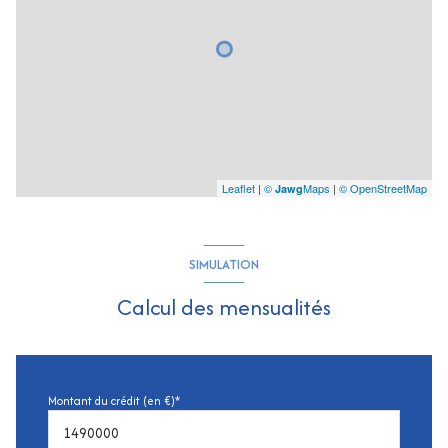
Leaflet
|
©
Maps
|
© OpenStreetMap
Jawg
SIMULATION
Calcul des mensualités
Montant du crédit (en €)*