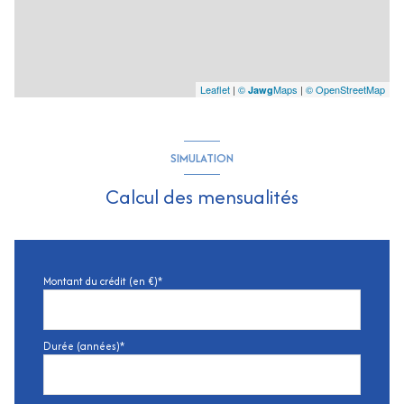
Leaflet
|
©
Maps
|
© OpenStreetMap
Jawg
SIMULATION
Calcul des mensualités
Montant du crédit (en €)*
Durée (années)*