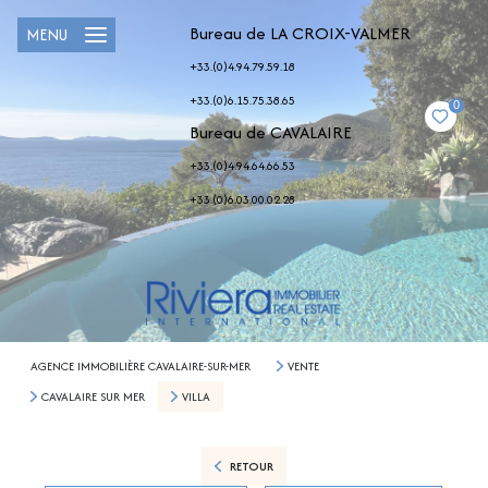
Bureau de LA CROIX-VALMER
MENU
+33.(0)4.94.79.59.18
+33.(0)6.15.75.38.65
0
Bureau de CAVALAIRE
+33.(0)4.94.64.66.53
+33.(0)6.03.00.02.28
AGENCE IMMOBILIÈRE CAVALAIRE-SUR-MER
VENTE
CAVALAIRE SUR MER
VILLA
RETOUR