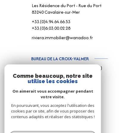
Les Résidence du Port - Rue du Port
83240 Cavalaire-sur-Mer
+33.(0)4.94.64.66.53
+33.(0)6.03.00.02.28
riviera.immobilier@wanadoo.fr
BUREAU DE LA CROIX-VALMER
187 Rue Louis Martin ( Rue centrale )
83420 La Croix-Valmer
Comme beaucoup, notre site
utilise les cookies
+33.(0)4.94.79.59.18
+33.(0)6.15.75.38.65
On aimerait vous accompagner pendant
votre visite.
info@rivimo.com
En poursuivant, vous acceptez l'utilisation des
cookies par ce site, afin de vous proposer des
contenus adaptés et réaliser des statistiques !
© 2026 | Tous droits réservés