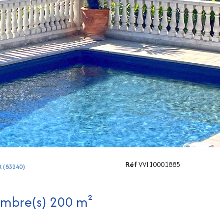
Réf
VVI10001885
R (83240)
Villa 6 pièce(s) 5 chambre(s) 200 m²