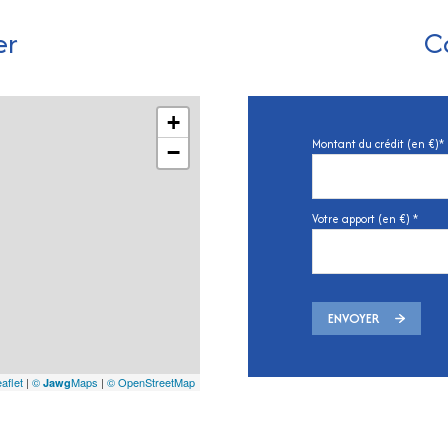
er
C
+
Montant du crédit (en €)*
−
Votre apport (en €) *
ENVOYER
aflet
|
©
Maps
|
© OpenStreetMap
Jawg