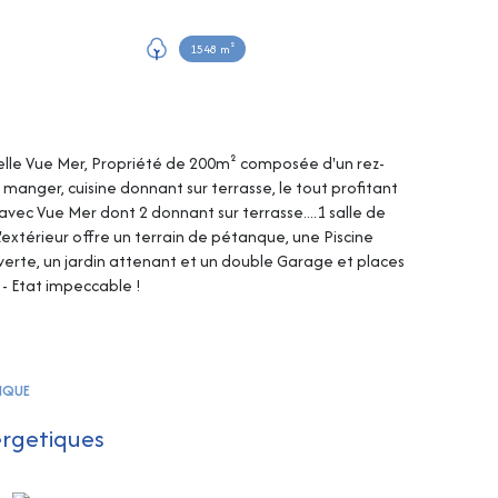
1548 m²
elle Vue Mer, Propriété de 200m² composée d'un rez-
anger, cuisine donnant sur terrasse, le tout profitant
vec Vue Mer dont 2 donnant sur terrasse....1 salle de
'extérieur offre un terrain de pétanque, une Piscine
verte, un jardin attenant et un double Garage et places
- Etat impeccable !
TIQUE
ergetiques