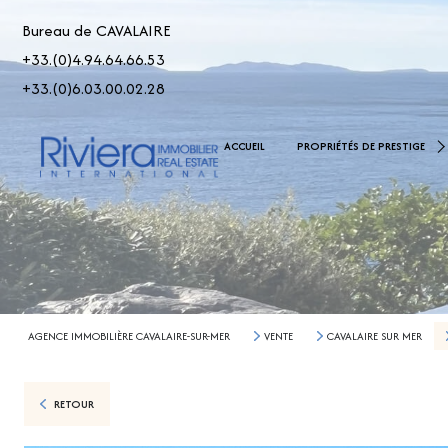
Bureau de CAVALAIRE
+33.(0)4.94.64.66.53
+33.(0)6.03.00.02.28
De 2.500.000 € À 5.000.00
ACCUEIL
PROPRIÉTÉS DE PRESTIGE
> 5.000.000 €
AGENCE IMMOBILIÈRE CAVALAIRE-SUR-MER
VENTE
CAVALAIRE SUR MER
RETOUR