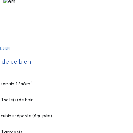
E BIEN
 de ce bien
terrain 1 548 m²
1 salle(s) de bain
cuisine séparée (équipée)
1 garage(s)