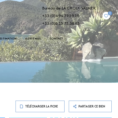
Bureau de LA CROIX-VALMER
0
+33.(0)4.94.79.59.18
+33.(0)6.15.75.38.65
ESTIMATION
ALERTE MAIL
CONTACT
TÉLÉCHARGER LA FICHE
PARTAGER CE BIEN