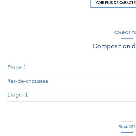
1 garage(s)
VOIR PLUS DE CARACTÉ
1 niveau(x)
COMPOSITI
terrasse
Composition d
Etage 1
Rez-de-chaussée
salle de bain
Etage -1
chambre
chambre
chambre
chambre
salon/sejour
FINANCIER
cuisine