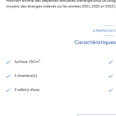
Montant estimé des dépenses annuelles d'énergie pour un usage s
moyens des énergies indexés sur les années 2021, 2022 et 2023
A PROPOS DE C
Caractéristiques
Surface 150 m²
4 chambre(s)
2 salle(s) d'eau
cuisine américaine (équipée)