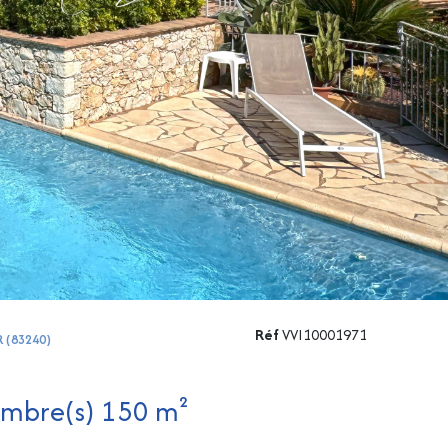
Réf
VVI10001971
R (83240)
Villa 6 pièce(s) 4 chambre(s) 150 m²