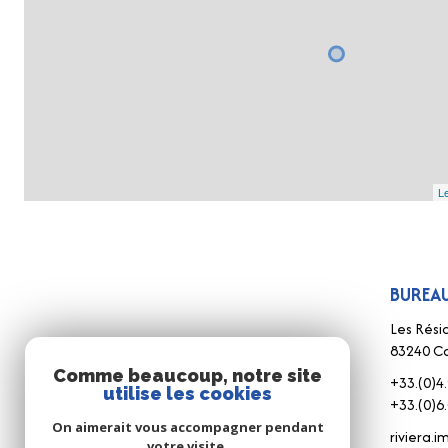
Le
BUREAU
Les Rési
83240 Ca
Comme beaucoup, notre site
+33.(0)4.
utilise les cookies
+33.(0)6.
On aimerait vous accompagner pendant
riviera.
votre visite.