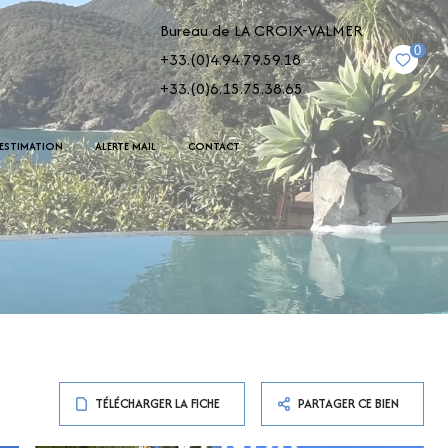
Bureau de LA CROIX-VALMER
0
+33.(0)4.94.79.59.18
+33.(0)6.15.75.38.65
ESTIMATION
ALERTE MAIL
CONTACT
TÉLÉCHARGER LA FICHE
PARTAGER CE BIEN