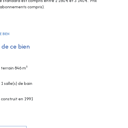
tandard est compris entre 2 280 € et 3 140 € . Prix
 (abonnements compris).
E BIEN
 de ce bien
terrain 846 m²
1 salle(s) de bain
construit en 1991
Chauffage individuel : convecteur (electrique)