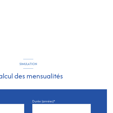
SIMULATION
alcul des mensualités
Durée (années)*