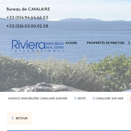
Bureau de CAVALAIRE
+33.(0)4.94.64.66.53
+33.(0)6.03.00.02.28
De 2.500.000 € À 5.000.00
ACCUEIL
PROPRIÉTÉS DE PRESTIGE
> 5.000.000 €
AGENCE IMMOBILIÈRE CAVALAIRE-SUR-MER
VENTE
CAVALAIRE SUR MER
RETOUR