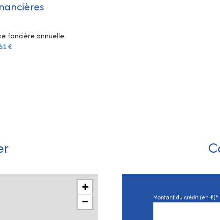
inancières
e foncière annuelle
61 €
er
C
+
Montant du crédit (en €)*
−