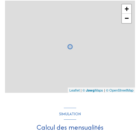
+
−
Leaflet
|
©
Maps
|
© OpenStreetMap
Jawg
SIMULATION
Calcul des mensualités