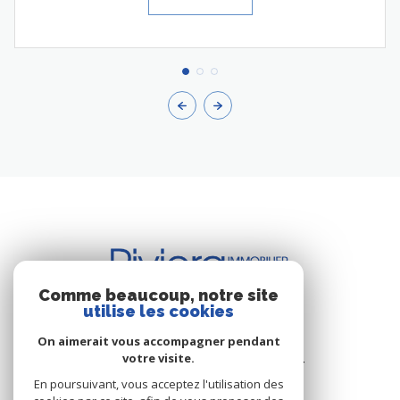
Comme beaucoup, notre site
utilise les cookies
BUREAU DE CAVALAIRE
On aimerait vous accompagner pendant
votre visite.
Les Résidence du Port - Rue du Port
83240 Cavalaire-sur-Mer
En poursuivant, vous acceptez l'utilisation des