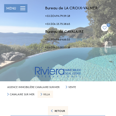
Bureau de LA CROIX-VALMER
MENU
+33.(0)4.94.79.59.18
+33.(0)6.15.75.38.65
0
Bureau de CAVALAIRE
+33.(0)4.94.64.66.53
+33.(0)6.03.00.02.28
AGENCE IMMOBILIÈRE CAVALAIRE-SUR-MER
VENTE
CAVALAIRE SUR MER
VILLA
RETOUR