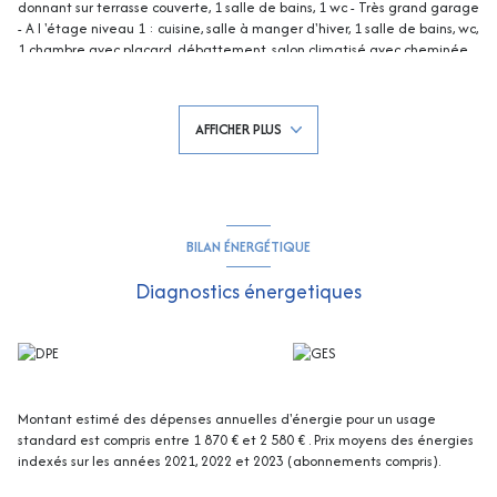
donnant sur terrasse couverte, 1 salle de bains, 1 wc - Très grand garage
- A l 'étage niveau 1 : cuisine, salle à manger d'hiver, 1 salle de bains, wc,
1 chambre avec placard, débattement, salon climatisé avec cheminée,
2 chambres - A l'étage niveau 2 : débattement, vaste chambre isolée et
pièce sous toit, petit dressing, pièce sous toit non isolée - A l'extérieur :
buanderie, vaste garage en RDC et au premier étage de plain-pied
AFFICHER PLUS
avec le jardin ! Très beau terrain plat avec un très grand potentiel !
Les informations sur les risques auxquels ce bien est exposé sont
disponibles sur le site Georisques : georisques.gouv.fr
BILAN ÉNERGÉTIQUE
Diagnostics énergetiques
Montant estimé des dépenses annuelles d'énergie pour un usage
standard est compris entre 1 870 € et 2 580 € . Prix moyens des énergies
indexés sur les années 2021, 2022 et 2023 (abonnements compris).