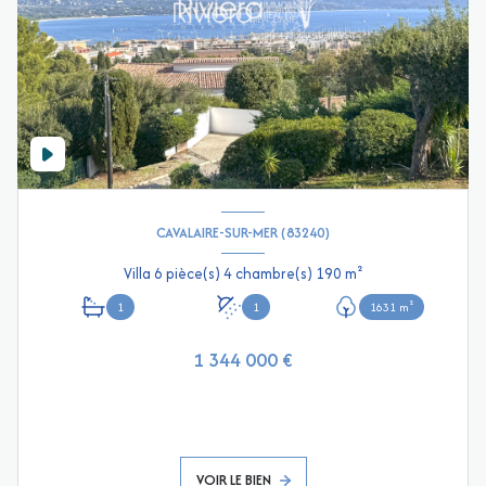
CAVALAIRE-SUR-MER (83240)
Villa 6 pièce(s) 4 chambre(s) 190 m²
1
1
1631 m²
1 344 000 €
VOIR LE BIEN