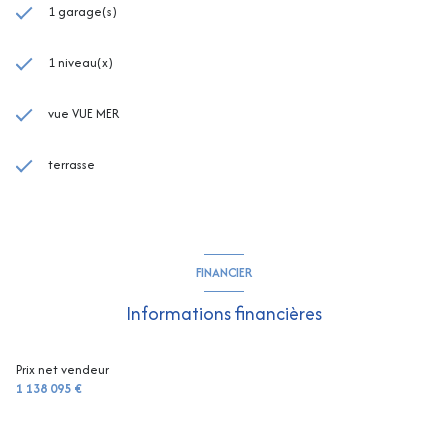
1 garage(s)
1 niveau(x)
vue VUE MER
terrasse
FINANCIER
Informations financières
Prix net vendeur
1 138 095 €