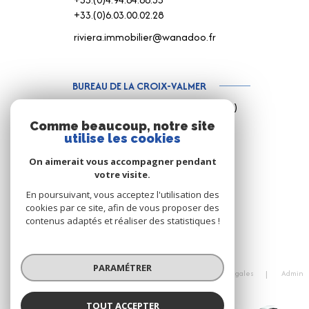
+33.(0)6.03.00.02.28
riviera.immobilier@wanadoo.fr
BUREAU DE LA CROIX-VALMER
187 Rue Louis Martin ( Rue centrale )
83420 La Croix-Valmer
Comme beaucoup, notre site
utilise les cookies
+33.(0)4.94.79.59.18
+33.(0)6.15.75.38.65
On aimerait vous accompagner pendant
votre visite.
info@rivimo.com
En poursuivant, vous acceptez l'utilisation des
cookies par ce site, afin de vous proposer des
contenus adaptés et réaliser des statistiques !
© 2026 | Tous droits réservés
PARAMÉTRER
Nos honoraires
Nos partenaires
Mentions légales
Admin
Cookies
Politique RGPD
TOUT ACCEPTER