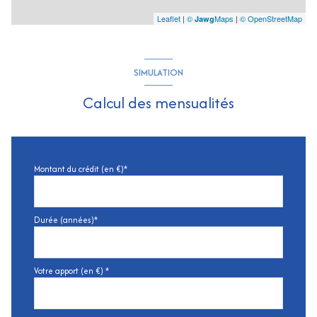
Leaflet
|
©
Maps
|
© OpenStreetMap
Jawg
SIMULATION
Calcul des mensualités
Montant du crédit (en €)*
Durée (années)*
Votre apport (en €) *