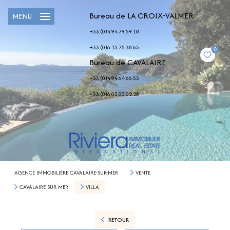
Bureau de LA CROIX-VALMER
MENU
+33.(0)4.94.79.59.18
+33.(0)6.15.75.38.65
0
Bureau de CAVALAIRE
+33.(0)4.94.64.66.53
+33.(0)6.03.00.02.28
AGENCE IMMOBILIÈRE CAVALAIRE-SUR-MER
VENTE
CAVALAIRE SUR MER
VILLA
RETOUR