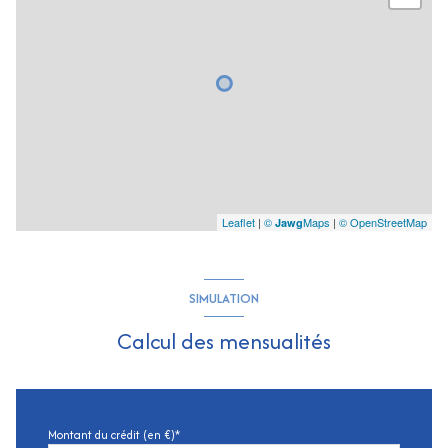
Leaflet
|
©
Maps
|
© OpenStreetMap
Jawg
SIMULATION
Calcul des mensualités
Montant du crédit (en €)*