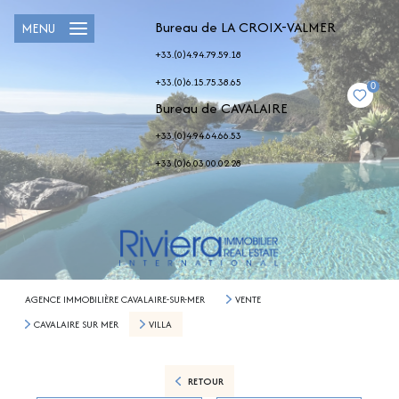
Bureau de LA CROIX-VALMER
MENU
+33.(0)4.94.79.59.18
+33.(0)6.15.75.38.65
0
Bureau de CAVALAIRE
+33.(0)4.94.64.66.53
+33.(0)6.03.00.02.28
AGENCE IMMOBILIÈRE CAVALAIRE-SUR-MER
VENTE
CAVALAIRE SUR MER
VILLA
RETOUR