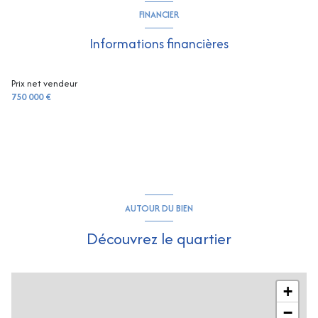
chambre
8.87 m²
FINANCIER
chambre
19.79 m²
Informations financières
cuisine
6.66 m²
salon/sejour
31.63 m²
Prix net vendeur
750 000 €
AUTOUR DU BIEN
Découvrez le quartier
+
−