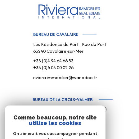
BUREAU DE CAVALAIRE
Les Résidence du Port - Rue du Port
83240 Cavalaire-sur-Mer
+33.(0)4.94.64.66.53
+33.(0)6.03.00.02.28
riviera.immobilier@wanadoo.fr
BUREAU DE LA CROIX-VALMER
187 Rue Louis Martin ( Rue centrale )
83420 La Croix-Valmer
Comme beaucoup, notre site
utilise les cookies
+33.(0)4.94.79.59.18
+33.(0)6.15.75.38.65
On aimerait vous accompagner pendant