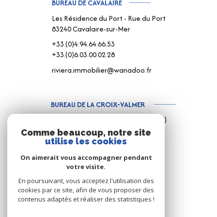
BUREAU DE CAVALAIRE
Les Résidence du Port - Rue du Port
83240 Cavalaire-sur-Mer
+33.(0)4.94.64.66.53
+33.(0)6.03.00.02.28
riviera.immobilier@wanadoo.fr
BUREAU DE LA CROIX-VALMER
187 Rue Louis Martin ( Rue centrale )
83420 La Croix-Valmer
Comme beaucoup, notre site
utilise les cookies
+33.(0)4.94.79.59.18
+33.(0)6.15.75.38.65
On aimerait vous accompagner pendant
votre visite.
info@rivimo.com
En poursuivant, vous acceptez l'utilisation des
cookies par ce site, afin de vous proposer des
contenus adaptés et réaliser des statistiques !