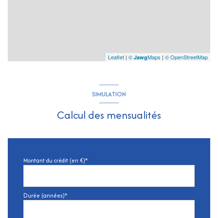
Leaflet
|
©
Maps
|
© OpenStreetMap
Jawg
SIMULATION
Calcul des mensualités
Montant du crédit (en €)*
Durée (années)*