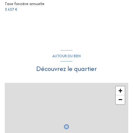
arboré
Taxe foncière annuelle
accueil
10.37 m²
2 427 €
AUTOUR DU BIEN
Découvrez le quartier
+
−