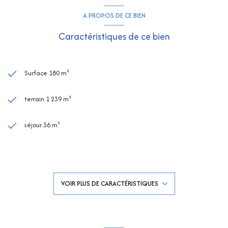
A PROPOS DE CE BIEN
Caractéristiques de ce bien
Surface 180 m²
terrain 1 239 m²
séjour 36 m²
5 chambre(s)
1 salle(s) de bain
VOIR PLUS DE CARACTÉRISTIQUES
2 salle(s) d'eau