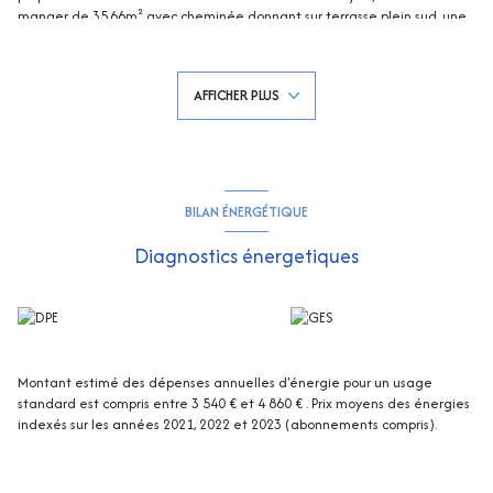
manger de 35.66m² avec cheminée donnant sur terrasse plein sud, une
cuisine indépendante équipée, 5 chambres dont une très belle de plsu
de 20m²), 1 salle de douche, 1 salle de bains avec baignoire et douche,
une cuisine aménagée poiur la piscine. 2 Garages (37m² et 10.43m²) et
AFFICHER PLUS
nombreux parkings extérieurs. Un vrai havre de paix ! Idéal pour un lieu
de villégiature en grande famille, mais aussi pour y résider à l'année,
superbe exposition !
BILAN ÉNERGÉTIQUE
Diagnostics énergetiques
Montant estimé des dépenses annuelles d'énergie pour un usage
standard est compris entre 3 540 € et 4 860 € . Prix moyens des énergies
indexés sur les années 2021, 2022 et 2023 (abonnements compris).