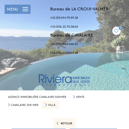
Bureau de LA CROIX-VALMER
MENU
+33.(0)4.94.79.59.18
+33.(0)6.15.75.38.65
0
Bureau de CAVALAIRE
+33.(0)4.94.64.66.53
+33.(0)6.03.00.02.28
AGENCE IMMOBILIÈRE CAVALAIRE-SUR-MER
VENTE
CAVALAIRE SUR MER
VILLA
RETOUR