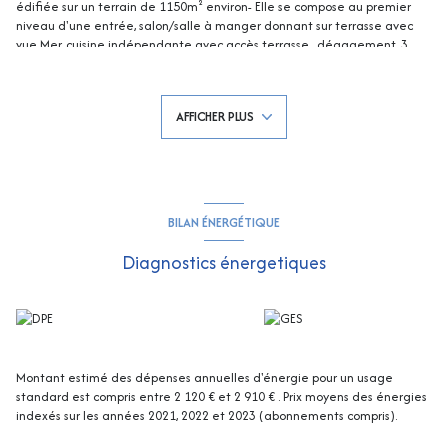
édifiée sur un terrain de 1150m² environ- Elle se compose au premier
niveau d'une entrée, salon/salle à manger donnant sur terrasse avec
vue Mer, cuisine indépendante avec accès terrasse , dégagement, 3
chambres avec placards et VUE MER , salle d'eau et WC indépendants
avec lave mains. En rez-de-jardin 3 chambres , 1 salle de bains et WC
séparés, un garage de 54m², un cellier avec cave à vins.Terrain
AFFICHER PLUS
Piscinable ! - Accès par portail électrique - Grand garage double de 53
m² et Places de stationnement extérieures !!!! Superbe potentiel !
Contacter Audrey DECHAUD
0660499343/adechaud@rivimo.com
479678120 (EI) RCS FREJUS - Les informations sur les risques auxquels ce
bien est exposé sont disponibles sur le site Georisques :
georisques.gouv.fr
BILAN ÉNERGÉTIQUE
Diagnostics énergetiques
Montant estimé des dépenses annuelles d'énergie pour un usage
standard est compris entre 2 120 € et 2 910 € . Prix moyens des énergies
indexés sur les années 2021, 2022 et 2023 (abonnements compris).