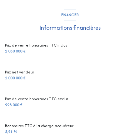
construit en 1973
FINANCIER
cuisine séparée (équipée)
Informations financières
Chauffage individuel : air pulsé (climatisation)
Prix de vente honoraires TTC inclus
1 050 000 €
1 garage(s)
Prix net vendeur
exposition Sud
1 000 000 €
2 niveau(x)
Prix de vente honoraires TTC exclus
998 000 €
vue VUE MER PANORAMIQUE
terrasse
Honoraires TTC à la charge acquéreur
5,21 %