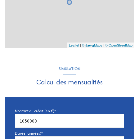
Leaflet
|
©
Maps
|
© OpenStreetMap
Jawg
SIMULATION
Calcul des mensualités
Montant du crédit (en €)*
Durée (années)*