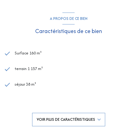
A PROPOS DE CE BIEN
Caractéristiques de ce bien
Surface 160 m²
terrain 1 157 m²
séjour 38 m²
6 chambre(s)
1 salle(s) de bain
VOIR PLUS DE CARACTÉRISTIQUES
2 salle(s) d'eau