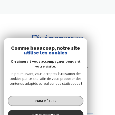
Comme beaucoup, notre site
utilise les cookies
BUREAU DE CAVALAIRE
On aimerait vous accompagner pendant
votre visite.
Les Résidence du Port - Rue du Port
83240 Cavalaire-sur-Mer
En poursuivant, vous acceptez l'utilisation des
cookies par ce site, afin de vous proposer des
+33.(0)4.94.64.66.53
contenus adaptés et réaliser des statistiques !
+33.(0)6.03.00.02.28
riviera.immobilier@wanadoo.fr
PARAMÉTRER
BUREAU DE LA CROIX-VALMER
TOUT ACCEPTER