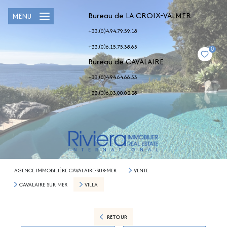
Bureau de LA CROIX-VALMER
MENU
+33.(0)4.94.79.59.18
+33.(0)6.15.75.38.65
0
Bureau de CAVALAIRE
+33.(0)4.94.64.66.53
+33.(0)6.03.00.02.28
AGENCE IMMOBILIÈRE CAVALAIRE-SUR-MER
VENTE
CAVALAIRE SUR MER
VILLA
RETOUR