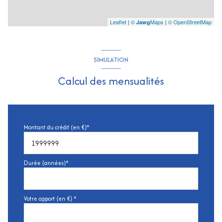
Leaflet
|
©
Maps
|
© OpenStreetMap
Jawg
SIMULATION
Calcul des mensualités
Montant du crédit (en €)*
Durée (années)*
Votre apport (en €) *