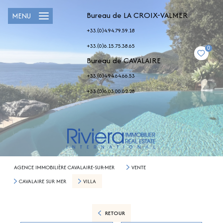
Bureau de LA CROIX-VALMER
MENU
+33.(0)4.94.79.59.18
+33.(0)6.15.75.38.65
0
Bureau de CAVALAIRE
+33.(0)4.94.64.66.53
+33.(0)6.03.00.02.28
AGENCE IMMOBILIÈRE CAVALAIRE-SUR-MER
VENTE
CAVALAIRE SUR MER
VILLA
RETOUR