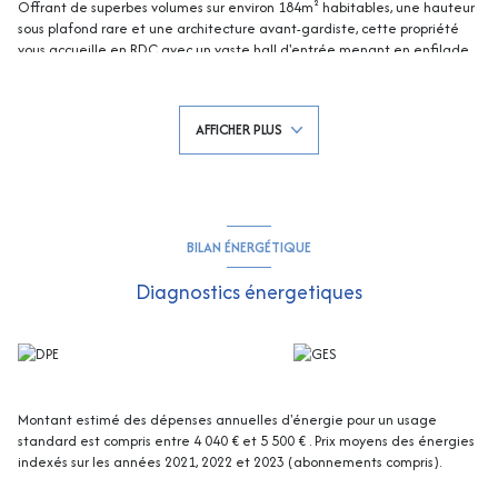
Offrant de superbes volumes sur environ 184m² habitables, une hauteur
sous plafond rare et une architecture avant-gardiste, cette propriété
vous accueille en RDC avec un vaste hall d'entrée menant en enfilade
sur environ 50m² sur un salon, un second salon avec cheminée, une
cuisine ouverte et cellier avec un patio, puis une chambre avec salle de
bain, tous faisant face à la Baie et au grand large !
AFFICHER PLUS
Au premier étage, un dégagement en mezzanine, 2 chambres avec vue
mer, une troisième chambre sur cour, deux salles de bain.
Toute la propriété est ouverte sur de superbes terrasses dont une
couverte de 35m², faisant face à la piscine de forme libre et la mer en
toile de fond !
Parkings et car-port. Travaux de rafraichissement à prévoir. Contactez
BILAN ÉNERGÉTIQUE
Eddy PARON Tél :
0661216115
, e-mail :
eparon@rivimo.com
809868243(EI) RCS FREJUS - Les informations sur les risques auxquels ce
Diagnostics énergetiques
bien est exposé sont disponibles sur le site Géorisques :
georisques.gouv.fr
Montant estimé des dépenses annuelles d'énergie pour un usage
standard est compris entre 4 040 € et 5 500 € . Prix moyens des énergies
indexés sur les années 2021, 2022 et 2023 (abonnements compris).