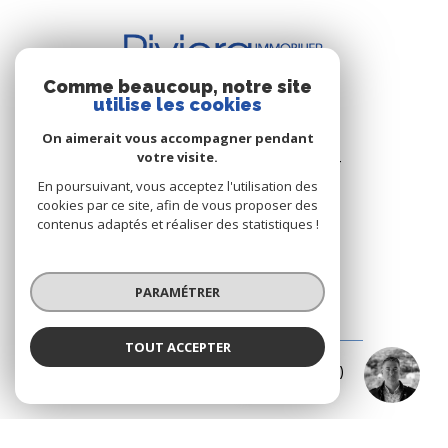
Comme beaucoup, notre site
utilise les cookies
BUREAU DE CAVALAIRE
On aimerait vous accompagner pendant
votre visite.
Les Résidence du Port - Rue du Port
83240 Cavalaire-sur-Mer
En poursuivant, vous acceptez l'utilisation des
cookies par ce site, afin de vous proposer des
+33.(0)4.94.64.66.53
contenus adaptés et réaliser des statistiques !
+33.(0)6.03.00.02.28
riviera.immobilier@wanadoo.fr
PARAMÉTRER
BUREAU DE LA CROIX-VALMER
TOUT ACCEPTER
Eddy PARON
187 Rue Louis Martin ( Rue centrale )
Négociateur
83420 La Croix-Valmer
+33.(0)4.94.79.59.18
+33.(0)6.15.75.38.65