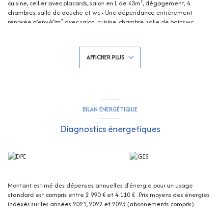
cuisine, cellier avec placards, salon en L de 45m², dégagement, 4
chambres, salle de douche et wc - Une dépendance entièrement
rénovée d'env.40m² avec salon, cuisine, chambre, salle de bains,wc.
En plus, un entresol d'env. 26m² composée de 3 pièces avec salle de
douche et wc ! Une Cave à vin en vide sanitaire ! Grenier avec plancher
béton !
AFFICHER PLUS
Possibilité d'extension (possibilité de faire 192m² d'emprise au sol
possible, soit 384m² de SDP possible) et piscine sur ce terrain plat
permettant la construction d'une piscine sous réserve d'obtention des
autorisations d'urbanisme !
Hors lotissement !
Les informations sur les risques auxquels ce bien est exposé sont
BILAN ÉNERGÉTIQUE
disponibles sur le site Géorisques : georisques.gouv.fr
Diagnostics énergetiques
Montant estimé des dépenses annuelles d'énergie pour un usage
standard est compris entre 2 990 € et 4 110 € . Prix moyens des énergies
indexés sur les années 2021, 2022 et 2023 (abonnements compris).