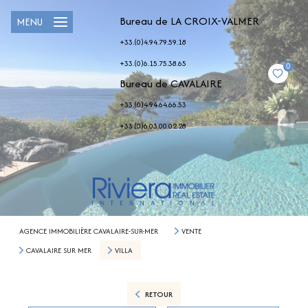
Bureau de LA CROIX-VALMER
MENU
+33.(0)4.94.79.59.18
+33.(0)6.15.75.38.65
0
Bureau de CAVALAIRE
+33.(0)4.94.64.66.53
+33.(0)6.03.00.02.28
AGENCE IMMOBILIÈRE CAVALAIRE-SUR-MER
VENTE
CAVALAIRE SUR MER
VILLA
RETOUR