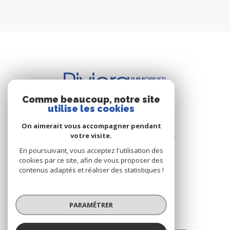
Comme beaucoup, notre site
utilise les cookies
BUREAU DE CAVALAIRE
On aimerait vous accompagner pendant
votre visite.
Les Résidence du Port - Rue du Port
83240 Cavalaire-sur-Mer
En poursuivant, vous acceptez l'utilisation des
cookies par ce site, afin de vous proposer des
+33.(0)4.94.64.66.53
contenus adaptés et réaliser des statistiques !
+33.(0)6.03.00.02.28
riviera.immobilier@wanadoo.fr
PARAMÉTRER
BUREAU DE LA CROIX-VALMER