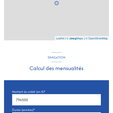
Leaflet
|
©
Maps
|
© OpenStreetMap
Jawg
SIMULATION
Calcul des mensualités
Montant du crédit (en €)*
Durée (années)*