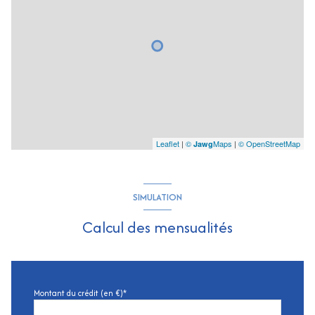
Leaflet
|
©
Maps
|
© OpenStreetMap
Jawg
SIMULATION
Calcul des mensualités
Montant du crédit (en €)*