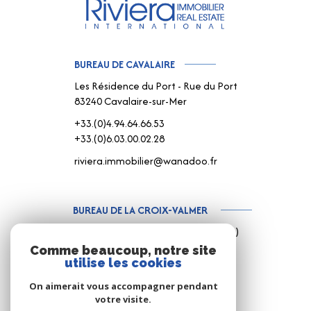
BUREAU DE CAVALAIRE
Les Résidence du Port - Rue du Port
83240 Cavalaire-sur-Mer
+33.(0)4.94.64.66.53
+33.(0)6.03.00.02.28
riviera.immobilier@wanadoo.fr
BUREAU DE LA CROIX-VALMER
187 Rue Louis Martin ( Rue centrale )
83420 La Croix-Valmer
Comme beaucoup, notre site
utilise les cookies
+33.(0)4.94.79.59.18
+33.(0)6.15.75.38.65
On aimerait vous accompagner pendant
votre visite.
info@rivimo.com