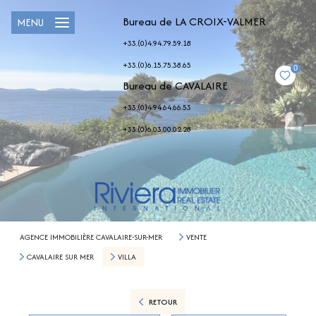
Bureau de LA CROIX-VALMER
MENU
+33.(0)4.94.79.59.18
+33.(0)6.15.75.38.65
0
Bureau de CAVALAIRE
+33.(0)4.94.64.66.53
+33.(0)6.03.00.02.28
AGENCE IMMOBILIÈRE CAVALAIRE-SUR-MER
VENTE
CAVALAIRE SUR MER
VILLA
RETOUR