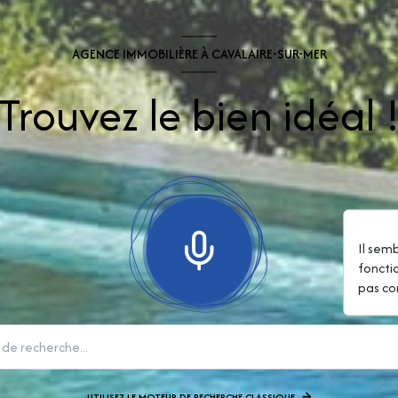
AGENCE IMMOBILIÈRE À CAVALAIRE-SUR-MER
Trouvez le bien idéal 
Il sem
foncti
pas co
UTILISEZ LE MOTEUR DE RECHERCHE CLASSIQUE