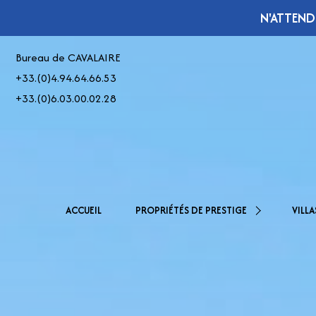
N'ATTEND
Bureau de CAVALAIRE
+33.(0)4.94.64.66.53
+33.(0)6.03.00.02.28
< 1.000.0
De 2.500.000 € À 5.000.000 €
ACCUEIL
PROPRIÉTÉS DE PRESTIGE
VILLA
De 1.000.
> 5.000.000 €
De 2.000.