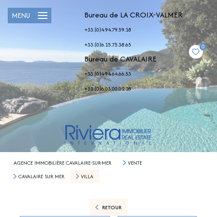
Bureau de LA CROIX-VALMER
MENU
+33.(0)4.94.79.59.18
+33.(0)6.15.75.38.65
0
Bureau de CAVALAIRE
+33.(0)4.94.64.66.53
+33.(0)6.03.00.02.28
AGENCE IMMOBILIÈRE CAVALAIRE-SUR-MER
VENTE
CAVALAIRE SUR MER
VILLA
RETOUR