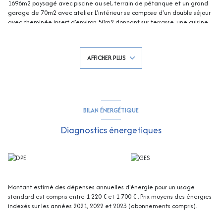
1696m2 paysagé avec piscine au sel, terrain de pétanque et un grand
garage de 70m2 avec atelier. L'intérieur se compose d'un double séjour
avec cheminée insert d'environ 50m2 donnant sur terrasse, une cuisine
américaine équipée avec cellier, deux chambres en rdc dont une en
suite avec salle d'eau et dressing, à l'étage trois chambres, une salle
d'eau et un wc. Villa entièrement climatisée, pool house aménagé avec
AFFICHER PLUS
douche et wc, accès pour plusieurs véhicules avec portail éléctrique. Au
calme et à l'abri des regards, elle ne pourra que séduire ! Contactez
Eddy PARON Tél :
0661216115
, e-mail :
eparon@rivimo.com
809868243(EI) RCS FREJUS - Les informations sur les risques auxquels ce
bien est exposé sont disponibles sur le site Géorisques :
georisques.gouv.fr
BILAN ÉNERGÉTIQUE
Diagnostics énergetiques
Montant estimé des dépenses annuelles d'énergie pour un usage
standard est compris entre 1 220 € et 1 700 € . Prix moyens des énergies
indexés sur les années 2021, 2022 et 2023 (abonnements compris).