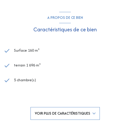
A PROPOS DE CE BIEN
Caractéristiques de ce bien
Surface 160 m²
terrain 1 696 m²
5 chambre(s)
1 salle(s) de bain
2 salle(s) d'eau
VOIR PLUS DE CARACTÉRISTIQUES
construit en 1970