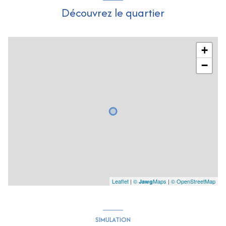
Découvrez le quartier
+
−
Leaflet
|
©
Maps
|
© OpenStreetMap
Jawg
SIMULATION