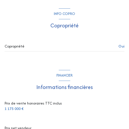
cuisine américaine (équipée)
INFO COPRO
Chauffage individuel : autre (climatisation)
Copropriété
2 garage(s)
Copropriété
Oui
5 parking(s)
exposition Sud-Ouest
FINANCIER
vue Collines
Informations financières
terrasse
Prix de vente honoraires TTC inclus
1 175 000 €
arboré
accès handicapé
Prix net vendeur