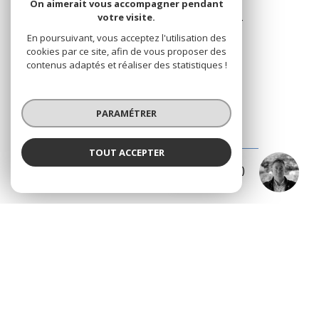
On aimerait vous accompagner pendant
votre visite.
Les Résidence du Port - Rue du Port
83240 Cavalaire-sur-Mer
En poursuivant, vous acceptez l'utilisation des
cookies par ce site, afin de vous proposer des
+33.(0)4.94.64.66.53
contenus adaptés et réaliser des statistiques !
+33.(0)6.03.00.02.28
riviera.immobilier@wanadoo.fr
PARAMÉTRER
BUREAU DE LA CROIX-VALMER
TOUT ACCEPTER
Eddy PARON
187 Rue Louis Martin ( Rue centrale )
Négociateur
83420 La Croix-Valmer
+33.(0)4.94.79.59.18
+33.(0)6.15.75.38.65
info@rivimo.com