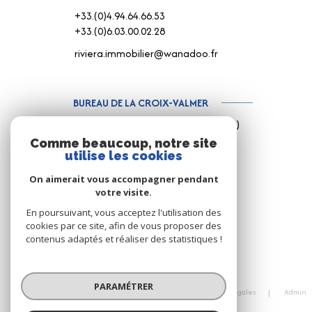
+33.(0)4.94.64.66.53
+33.(0)6.03.00.02.28
riviera.immobilier@wanadoo.fr
BUREAU DE LA CROIX-VALMER
187 Rue Louis Martin ( Rue centrale )
83420 La Croix-Valmer
Comme beaucoup, notre site
utilise les cookies
+33.(0)4.94.79.59.18
+33.(0)6.15.75.38.65
On aimerait vous accompagner pendant
votre visite.
info@rivimo.com
En poursuivant, vous acceptez l'utilisation des
cookies par ce site, afin de vous proposer des
contenus adaptés et réaliser des statistiques !
© 2026 | Tous droits réservés
PARAMÉTRER
Nos honoraires
Nos partenaires
Mentions légales
Admin
Cookies
Politique RGPD