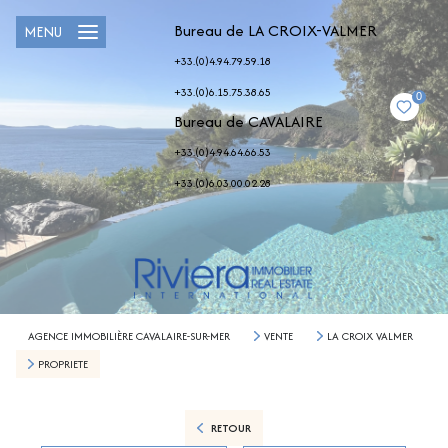
Bureau de LA CROIX-VALMER
MENU
+33.(0)4.94.79.59.18
+33.(0)6.15.75.38.65
0
Bureau de CAVALAIRE
+33.(0)4.94.64.66.53
+33.(0)6.03.00.02.28
AGENCE IMMOBILIÈRE CAVALAIRE-SUR-MER
VENTE
LA CROIX VALMER
PROPRIETE
RETOUR