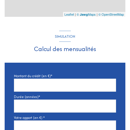
Leaflet
|
©
Maps
|
© OpenStreetMap
Jawg
SIMULATION
Calcul des mensualités
Montant du crédit (en €)*
Durée (années)*
Votre apport (en €) *