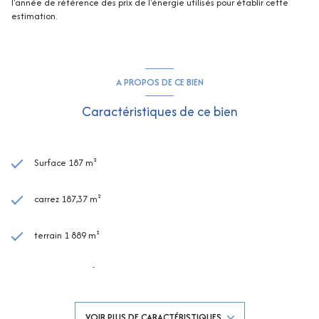
l'année de référence des prix de l'énergie utilisés pour établir cette
estimation.
A PROPOS DE CE BIEN
Caractéristiques de ce bien
Surface 187 m²
carrez 187,37 m²
terrain 1 889 m²
séjour 31,03 m²
7 chambre(s)
VOIR PLUS DE CARACTÉRISTIQUES