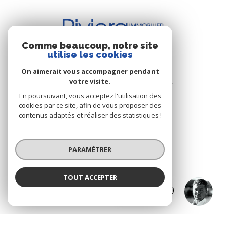
Comme beaucoup, notre site
utilise les cookies
BUREAU DE CAVALAIRE
On aimerait vous accompagner pendant
votre visite.
Les Résidence du Port - Rue du Port
83240 Cavalaire-sur-Mer
En poursuivant, vous acceptez l'utilisation des
cookies par ce site, afin de vous proposer des
+33.(0)4.94.64.66.53
contenus adaptés et réaliser des statistiques !
+33.(0)6.03.00.02.28
riviera.immobilier@wanadoo.fr
PARAMÉTRER
BUREAU DE LA CROIX-VALMER
TOUT ACCEPTER
Mikael SIMON
187 Rue Louis Martin ( Rue centrale )
Négociateur
83420 La Croix-Valmer
+33.(0)4.94.79.59.18