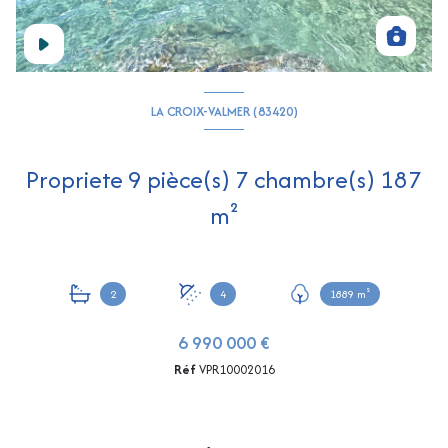
LA CROIX-VALMER (83420)
Propriete 9 pièce(s) 7 chambre(s) 187
m²
2
4
1889 m²
6 990 000 €
Réf
VPR10002016