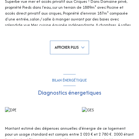
Superbe vue mer et accès privatif aux Criques ! Dans Domaine privé,
propriété Pieds dans l'eau, sur un terrain de 1889m² avec Piscine et
accès direct privatif aux criques, Propriété d'environ 187m² composée
d'une entrée, salon / salle à manger ouvrant par des baies avec
splendide vue Mer, cuisine équipée indépendante, 6 chambres, 4 salles
de douche, 2 salles de bains, 2 petites chambres, 4 wc - Terrasse
Privative et vaste terrasse dans le prolongement de la Piscine - Garage
et places de parking complètent ce bien d'exception à GIGARO ! Un
AFFICHER PLUS
emplacement idyllique surplombant les Rochers et le grand large !
Les informations sur les risques auxquels ce bien est exposé sont
disponibles sur le site Georisques : georisques.gouv.fr
BILAN ÉNERGÉTIQUE
Diagnostics énergetiques
Montant estimé des dépenses annuelles d'énergie de ce logement
pour un usage standard est compris entre 2 020 € et 2 780 € . 2000 étant