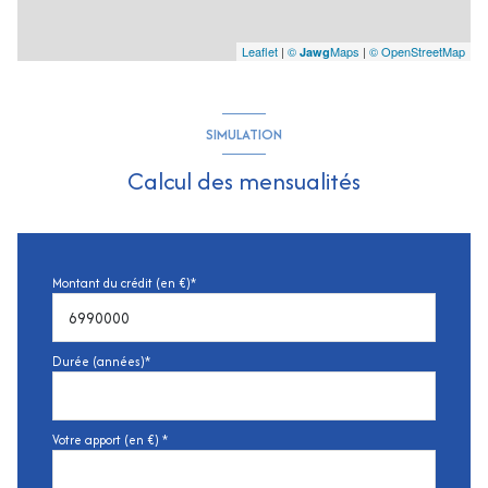
Leaflet
|
©
Maps
|
© OpenStreetMap
Jawg
SIMULATION
Calcul des mensualités
Montant du crédit (en €)*
Durée (années)*
Votre apport (en €) *