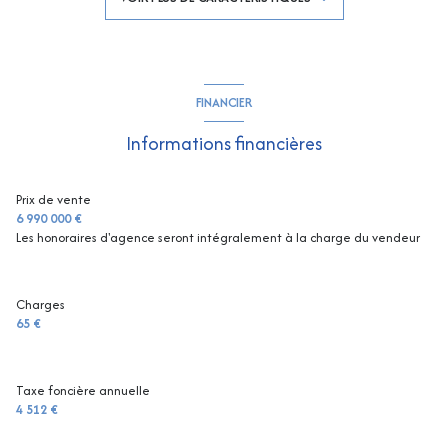
2 salle(s) de bain
4 salle(s) d'eau
FINANCIER
cuisine séparée (équipée)
Informations financières
Chauffage individuel : air pulsé (climatisation)
Prix de vente
6 990 000 €
Les honoraires d'agence seront intégralement à la charge du vendeur
1 garage(s)
1 niveau(x)
Charges
65 €
vue VUE MER PANORAMIQUE
Taxe foncière annuelle
terrasse
4 512 €