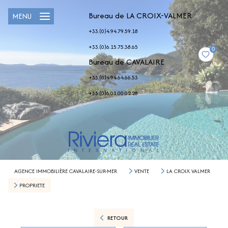
Bureau de LA CROIX-VALMER
MENU
+33.(0)4.94.79.59.18
+33.(0)6.15.75.38.65
0
Bureau de CAVALAIRE
+33.(0)4.94.64.66.53
+33.(0)6.03.00.02.28
AGENCE IMMOBILIÈRE CAVALAIRE-SUR-MER
VENTE
LA CROIX VALMER
PROPRIETE
RETOUR