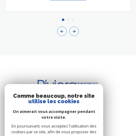
Comme beaucoup, notre site
utilise les cookies
BUREAU DE CAVALAIRE
On aimerait vous accompagner pendant
votre visite.
Les Résidence du Port - Rue du Port
83240 Cavalaire-sur-Mer
En poursuivant, vous acceptez l'utilisation des
cookies par ce site, afin de vous proposer des
+33.(0)4.94.64.66.53