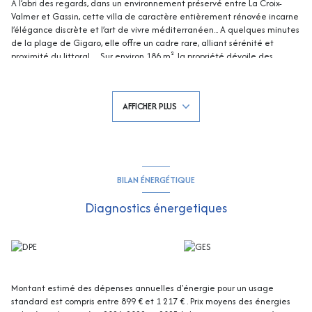
À l’abri des regards, dans un environnement préservé entre La Croix-
Valmer et Gassin, cette villa de caractère entièrement rénovée incarne
l’élégance discrète et l’art de vivre méditerranéen... A quelques minutes
de la plage de Gigaro, elle offre un cadre rare, alliant sérénité et
proximité du littoral…Sur environ 186 m², la propriété dévoile des
volumes généreux et une architecture subtilement revisitée ! Le séjour
cathédrale, baigné de lumière, s’ouvre harmonieusement sur une cuisine
contemporaine et des espaces de vie pensés pour la convivialité...
AFFICHER PLUS
L’espace nuit accueille 5 chambres ainsi que 4 salles de bains, offrant
confort et intimité à chaque occupant - Édifiée sur un terrain paysager
d’environ 3 500 m², la villa s’inscrit dans un décor naturel d’une grande
beauté, entre essences méditerranéennes et reliefs doux ... Les
extérieurs, véritables lieux de vie, proposent une piscine élégante
parfaitement intégrée, un pool house raffiné, de vastes terrasses
BILAN ÉNERGÉTIQUE
ombragées, idéales pour recevoir, une vue dégagée sur les collines
environnantes et une exposition sud-ouest, sublimant chaque fin de
Diagnostics énergetiques
journée….L’ensemble séduit par l’utilisation de matériaux nobles, une
palette naturelle et une parfaite continuité entre intérieur et extérieur,
dans un esprit bohème chic résolument intemporel - Idéal pour une
clientèle en quête d’authenticité, de confort et de raffinement, que ce
soit en résidence principale ou secondaire !
Montant estimé des dépenses annuelles d'énergie pour un usage
standard est compris entre 899 € et 1 217 € . Prix moyens des énergies