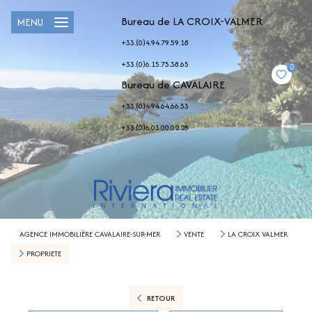
Bureau de LA CROIX-VALMER
MENU
+33.(0)4.94.79.59.18
+33.(0)6.15.75.38.65
0
Bureau de CAVALAIRE
+33.(0)4.94.64.66.53
+33.(0)6.03.00.02.28
AGENCE IMMOBILIÈRE CAVALAIRE-SUR-MER
VENTE
LA CROIX VALMER
PROPRIETE
RETOUR