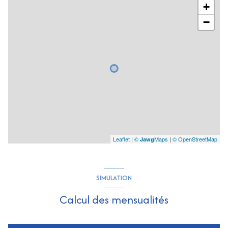
+
−
Leaflet
|
©
Maps
|
© OpenStreetMap
Jawg
SIMULATION
Calcul des mensualités