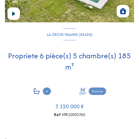
LA CROIX-VALMER (83420)
Propriete 6 pièce(s) 5 chambre(s) 185
m²
4
Piscine
3 120 000 €
Réf
VPR10002760