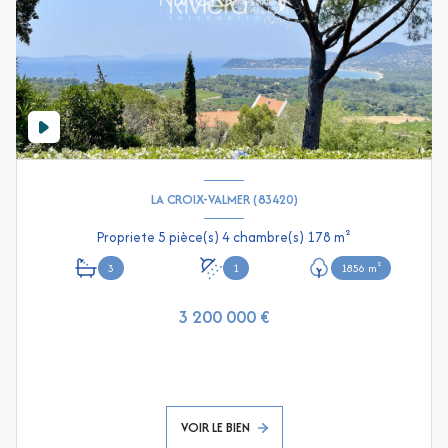
LA CROIX-VALMER (83420)
Propriete 5 pièce(s) 4 chambre(s) 178 m²
3
1
1856 m²
3 200 000 €
VOIR LE BIEN