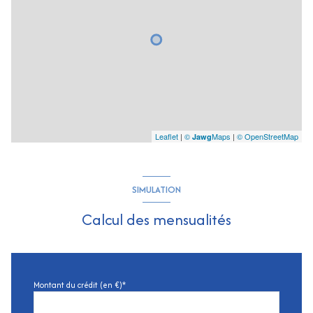
Leaflet
|
©
Maps
|
© OpenStreetMap
Jawg
SIMULATION
Calcul des mensualités
Montant du crédit (en €)*