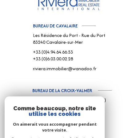
BUREAU DE CAVALAIRE
Les Résidence du Port - Rue du Port
83240 Cavalaire-sur-Mer
+33.(0)4.94.64.66.53
+33.(0)6.03.00.02.28
riviera.immobilier@wanadoo.fr
BUREAU DE LA CROIX-VALMER
187 Rue Louis Martin ( Rue centrale )
83420 La Croix-Valmer
Comme beaucoup, notre site
utilise les cookies
+33.(0)4.94.79.59.18
+33.(0)6.15.75.38.65
On aimerait vous accompagner pendant
votre visite.
info@rivimo.com