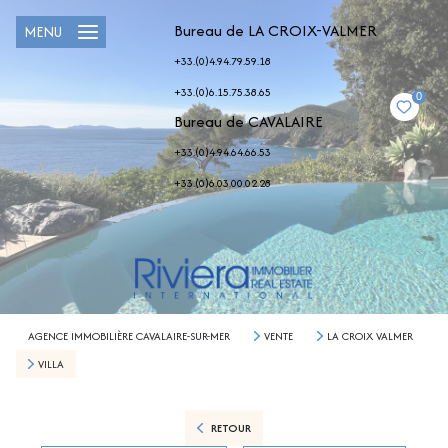
Bureau de LA CROIX-VALMER
MENU
+33.(0)4.94.79.59.18
+33.(0)6.15.75.38.65
0
Bureau de CAVALAIRE
+33.(0)4.94.64.66.53
+33.(0)6.03.00.02.28
AGENCE IMMOBILIÈRE CAVALAIRE-SUR-MER
VENTE
LA CROIX VALMER
VILLA
RETOUR