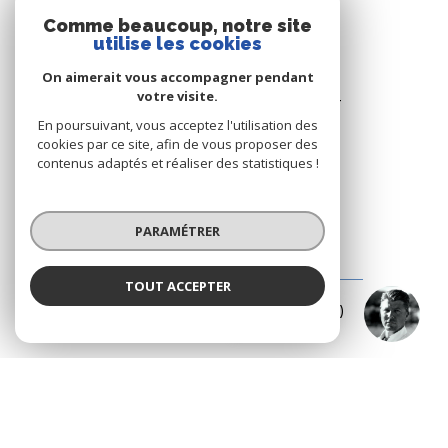
Comme beaucoup, notre site
utilise les cookies
BUREAU DE CAVALAIRE
On aimerait vous accompagner pendant
votre visite.
Les Résidence du Port - Rue du Port
83240 Cavalaire-sur-Mer
En poursuivant, vous acceptez l'utilisation des
cookies par ce site, afin de vous proposer des
+33.(0)4.94.64.66.53
contenus adaptés et réaliser des statistiques !
+33.(0)6.03.00.02.28
riviera.immobilier@wanadoo.fr
PARAMÉTRER
BUREAU DE LA CROIX-VALMER
TOUT ACCEPTER
Mikael SIMON
187 Rue Louis Martin ( Rue centrale )
Négociateur
83420 La Croix-Valmer
+33.(0)4.94.79.59.18
+33.(0)6.15.75.38.65
info@rivimo.com