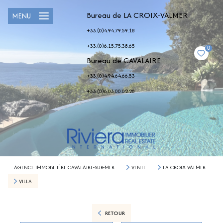
Bureau de LA CROIX-VALMER
MENU
+33.(0)4.94.79.59.18
+33.(0)6.15.75.38.65
0
Bureau de CAVALAIRE
+33.(0)4.94.64.66.53
+33.(0)6.03.00.02.28
AGENCE IMMOBILIÈRE CAVALAIRE-SUR-MER
VENTE
LA CROIX VALMER
VILLA
RETOUR