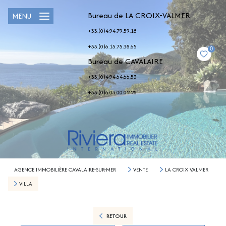
Bureau de LA CROIX-VALMER
MENU
+33.(0)4.94.79.59.18
+33.(0)6.15.75.38.65
0
Bureau de CAVALAIRE
+33.(0)4.94.64.66.53
+33.(0)6.03.00.02.28
AGENCE IMMOBILIÈRE CAVALAIRE-SUR-MER
VENTE
LA CROIX VALMER
VILLA
RETOUR