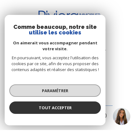
Comme beaucoup, notre site
utilise les cookies
BUREAU DE CAVALAIRE
On aimerait vous accompagner pendant
votre visite.
Les Résidence du Port - Rue du Port
83240 Cavalaire-sur-Mer
En poursuivant, vous acceptez l'utilisation des
cookies par ce site, afin de vous proposer des
+33.(0)4.94.64.66.53
contenus adaptés et réaliser des statistiques !
+33.(0)6.03.00.02.28
riviera.immobilier@wanadoo.fr
PARAMÉTRER
BUREAU DE LA CROIX-VALMER
TOUT ACCEPTER
Emma STEFANIDES
187 Rue Louis Martin ( Rue centrale )
Négociatrice
83420 La Croix-Valmer
+33.(0)4.94.79.59.18
+33.(0)6.15.75.38.65