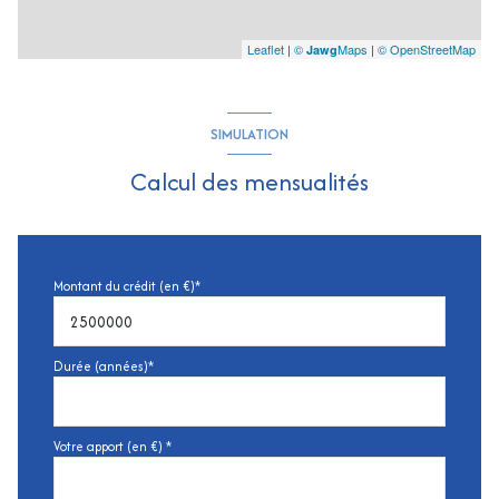
Leaflet
|
©
Maps
|
© OpenStreetMap
Jawg
SIMULATION
Calcul des mensualités
Montant du crédit (en €)*
Durée (années)*
Votre apport (en €) *