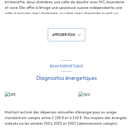
kitchenette, deux chambres, une salle de douche avec WC, buanderie
et cave. Elle offre à l’étage une spacieuse cuisine indépendante, une
salle à manger avec cheminée, un salon avec cheminée ouvert sur
terrasse, une suite parentale avec placards, salle de douche, WC et
terrasse, une seconde chambre avec salle d’eau (baignoire, douche à
l’italienne, WC), et une troisième salle de douche avec WC. En extérieur,
AFFICHER PLUS
piscine, carport, terrasses, très beau jardin paysager, et superbe vue mer
& Îles d’Or. Exposition SUD-OUEST ! Un bien rare, idéalement situé à
environ 20 minutes à pied des plages et du village de La Croix-Valmer.
Contacter Emma STEFANIDES 0615753865/estefanides@rivimo.com
919926477 (EI) RCS FREJUS - Les informations sur les risques auxquels ce
bien est exposé sont disponibles sur le site Georisques :
BILAN ÉNERGÉTIQUE
georisques.gouv.fr
Diagnostics énergetiques
Montant estimé des dépenses annuelles d'énergie pour un usage
standard est compris entre 3 150 € et 4 310 € . Prix moyens des énergies
indexés sur les années 2021, 2022 et 2023 (abonnements compris).