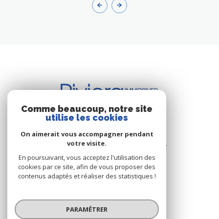
Comme beaucoup, notre site
utilise les cookies
BUREAU DE CAVALAIRE
On aimerait vous accompagner pendant
votre visite.
Les Résidence du Port - Rue du Port
83240 Cavalaire-sur-Mer
En poursuivant, vous acceptez l'utilisation des
cookies par ce site, afin de vous proposer des
+33.(0)4.94.64.66.53
contenus adaptés et réaliser des statistiques !
+33.(0)6.03.00.02.28
riviera.immobilier@wanadoo.fr
PARAMÉTRER