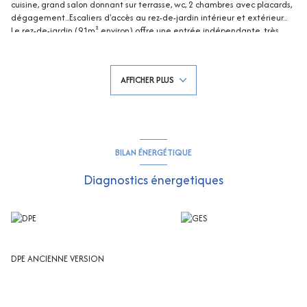
cuisine, grand salon donnant sur terrasse, wc, 2 chambres avec placards,
dégagement...Escaliers d'accès au rez-de-jardin intérieur et extérieur...
Le rez-de-jardin (91m² environ) offre une entrée indépendante, très
grand salon / salle à manger avec terrasse et SUPERBE vue Mer, cuisine,
salle de bains/wc, 2 chambres donnant sur terrasse au Sud, salle de
bains sabot/wc, local rangement et vide sanitaire, local ballon avec
AFFICHER PLUS
accès second vide sanitaire - Terrasse et TRES BELLE VUE MER !!!! Très
grand Garage de 45m² - Terrain attenant - Possibilité de construire une
piscine et possibilité d'extension !!! Travaux de rénovation à prévoir ! Un
superbe potentiel ! Les informations sur les risques auxquels ce bien est
exposé sont disponibles sur le site Georisques : georisques.gouv.fr
BILAN ÉNERGÉTIQUE
Diagnostics énergetiques
DPE ANCIENNE VERSION