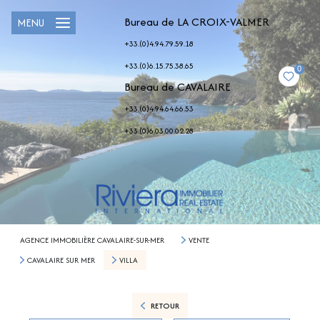
Bureau de LA CROIX-VALMER
MENU
+33.(0)4.94.79.59.18
+33.(0)6.15.75.38.65
0
Bureau de CAVALAIRE
+33.(0)4.94.64.66.53
+33.(0)6.03.00.02.28
AGENCE IMMOBILIÈRE CAVALAIRE-SUR-MER
VENTE
CAVALAIRE SUR MER
VILLA
RETOUR