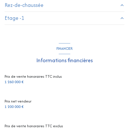
Rez-de-chaussée
Etage -1
salon/sejour
31.68 m²
chambre
12.34 m²
salon/sejour
32.25 m²
chambre
18.03 m²
salle de bain
5.1 m²
FINANCIER
salle de bain
7.15 m²
chambre
11.05 m²
Informations financières
cuisine
7.82 m²
chambre
10.65 m²
cuisine
10.78 m²
Prix de vente honoraires TTC inclus
1 260 000 €
Prix net vendeur
1 200 000 €
Prix de vente honoraires TTC exclus