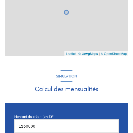
Leaflet
|
©
Maps
|
© OpenStreetMap
Jawg
SIMULATION
Calcul des mensualités
Montant du crédit (en €)*