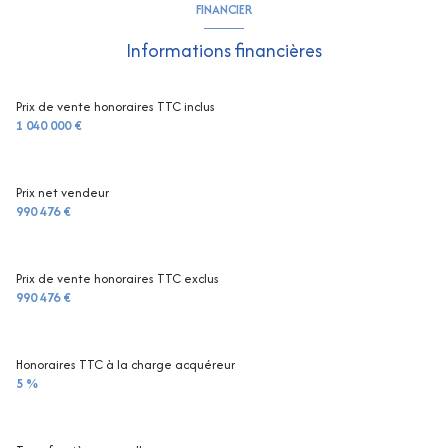
FINANCIER
Chauffage individuel : autre (autre)
Informations financières
2 garage(s)
Prix de vente honoraires TTC inclus
1 040 000 €
exposition Sud-Est
Prix net vendeur
2 niveau(x)
990 476 €
vue Mer
Prix de vente honoraires TTC exclus
990 476 €
terrasse
arboré
Honoraires TTC à la charge acquéreur
5 %
piscinable