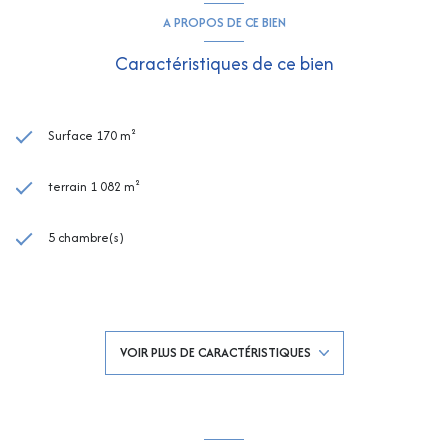
A PROPOS DE CE BIEN
Caractéristiques de ce bien
Surface 170 m²
terrain 1 082 m²
5 chambre(s)
2 salle(s) de bain
1 salle(s) d'eau
VOIR PLUS DE CARACTÉRISTIQUES
construit en 1980
cuisine séparée (équipée)