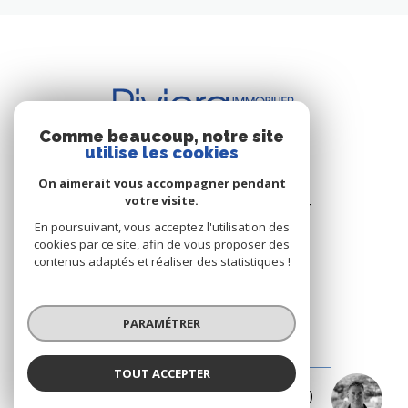
Comme beaucoup, notre site
utilise les cookies
BUREAU DE CAVALAIRE
On aimerait vous accompagner pendant
votre visite.
Les Résidence du Port - Rue du Port
83240 Cavalaire-sur-Mer
En poursuivant, vous acceptez l'utilisation des
cookies par ce site, afin de vous proposer des
+33.(0)4.94.64.66.53
contenus adaptés et réaliser des statistiques !
+33.(0)6.03.00.02.28
riviera.immobilier@wanadoo.fr
PARAMÉTRER
BUREAU DE LA CROIX-VALMER
TOUT ACCEPTER
Eddy PARON
187 Rue Louis Martin ( Rue centrale )
Négociateur