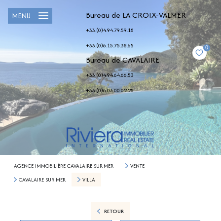
Bureau de LA CROIX-VALMER
MENU
+33.(0)4.94.79.59.18
+33.(0)6.15.75.38.65
0
Bureau de CAVALAIRE
+33.(0)4.94.64.66.53
+33.(0)6.03.00.02.28
AGENCE IMMOBILIÈRE CAVALAIRE-SUR-MER
VENTE
CAVALAIRE SUR MER
VILLA
RETOUR