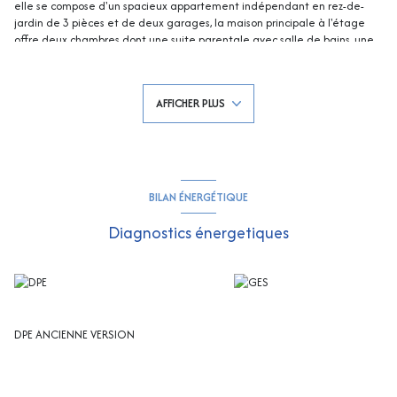
elle se compose d'un spacieux appartement indépendant en rez-de-
jardin de 3 pièces et de deux garages, la maison principale à l'étage
offre deux chambres dont une suite parentale avec salle de bains, une
salle d'eau, un séjour avec cheminée donnant sur une terrasse vue mer
et sa véranda, une cuisine indépendante équipée, une buanderie.
Jardin paysager et piscinable, belle affaire ! Contactez Eddy PARON Tél
AFFICHER PLUS
:
0661216115
, e-mail :
eparon@rivimo.com
809868243(EI) RCS FREJUS -
Les informations sur les risques auxquels ce bien est exposé sont
disponibles sur le site Géorisques : georisques.gouv.fr
BILAN ÉNERGÉTIQUE
Diagnostics énergetiques
DPE ANCIENNE VERSION