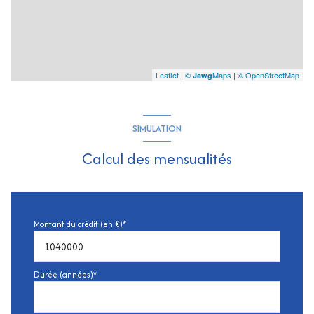
Leaflet
|
©
Maps
|
© OpenStreetMap
Jawg
SIMULATION
Calcul des mensualités
Montant du crédit (en €)*
Durée (années)*