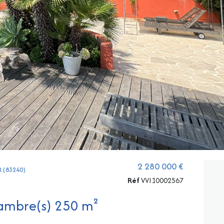
2 280 000 €
R (83240)
Réf
VVI10002567
Villa 10 pièce(s) 6 chambre(s) 250 m²