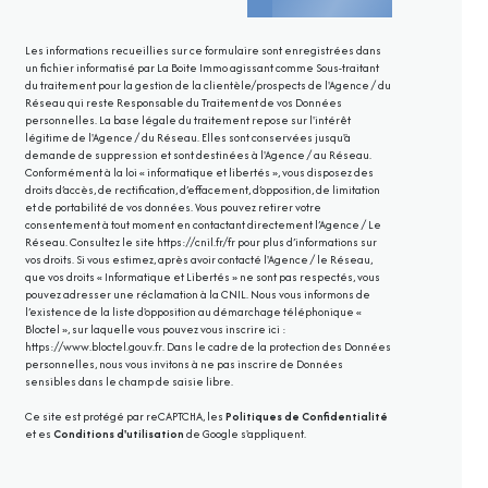
Les informations recueillies sur ce formulaire sont enregistrées dans
un fichier informatisé par La Boite Immo agissant comme Sous-traitant
du traitement pour la gestion de la clientèle/prospects de l'Agence / du
Réseau qui reste Responsable du Traitement de vos Données
personnelles. La base légale du traitement repose sur l'intérêt
légitime de l'Agence / du Réseau. Elles sont conservées jusqu'à
demande de suppression et sont destinées à l'Agence / au Réseau.
Conformément à la loi « informatique et libertés », vous disposez des
droits d’accès, de rectification, d’effacement, d’opposition, de limitation
et de portabilité de vos données. Vous pouvez retirer votre
consentement à tout moment en contactant directement l’Agence / Le
Réseau. Consultez le site
https://cnil.fr/fr
pour plus d’informations sur
vos droits. Si vous estimez, après avoir contacté l'Agence / le Réseau,
que vos droits « Informatique et Libertés » ne sont pas respectés, vous
pouvez adresser une réclamation à la CNIL. Nous vous informons de
l’existence de la liste d'opposition au démarchage téléphonique «
Bloctel », sur laquelle vous pouvez vous inscrire ici :
https://www.bloctel.gouv.fr
. Dans le cadre de la protection des Données
personnelles, nous vous invitons à ne pas inscrire de Données
sensibles dans le champ de saisie libre.
Ce site est protégé par reCAPTCHA, les
Politiques de Confidentialité
et es
Conditions d'utilisation
de Google s'appliquent.