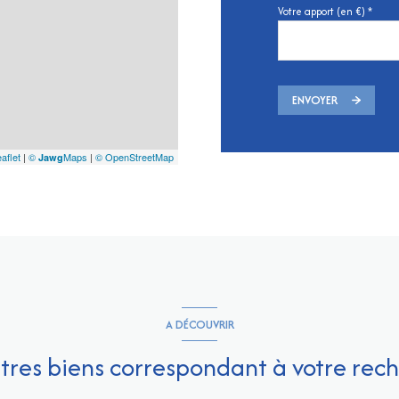
Votre apport (en €) *
ENVOYER
aflet
|
©
Maps
|
© OpenStreetMap
Jawg
A DÉCOUVRIR
utres biens correspondant à votre rec