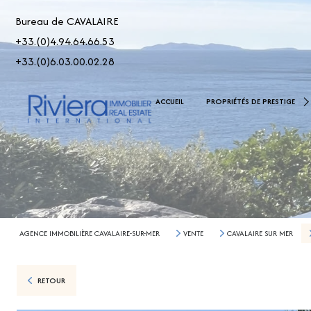
Bureau de CAVALAIRE
+33.(0)4.94.64.66.53
+33.(0)6.03.00.02.28
De 2.500.000 € À 5.000.00
ACCUEIL
PROPRIÉTÉS DE PRESTIGE
> 5.000.000 €
AGENCE IMMOBILIÈRE CAVALAIRE-SUR-MER
VENTE
CAVALAIRE SUR MER
RETOUR