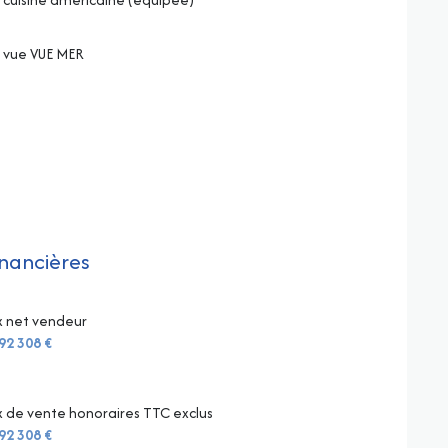
vue VUE MER
inancières
x net vendeur
92 308 €
x de vente honoraires TTC exclus
92 308 €