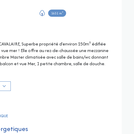
1631 m²
AVALAIRE, Superbe propriété d’environ 250m² édifiée
 vue mer ! Elle offre au rez-de-chaussée une mezzanine
ambre Master climatisée avec salle de bains/wc donnant
balcon et vue Mer, 1 petite chambre, salle de douche.
 1 chambre, salle de douche, wc en étage supérieur, le
se compose d'un vaste salon/salle à manger avec
ne, de très belles terrasses couvertes face à la mer,
S
sur l'extérieur avec barbecue 1 chambre avec salle de
ntre-bas, au niveau de la piscine, vous bénéficierez
he et wc…Son extérieur dispose d'une piscine à
is exotique, le tout face à la mer ! Chalet en aval du
TIQUE
ager avec de nombreuses variétés méditerranéennes et
les risques auxquels ce bien est exposé sont disponibles
ergetiques