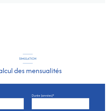
SIMULATION
alcul des mensualités
Durée (années)*