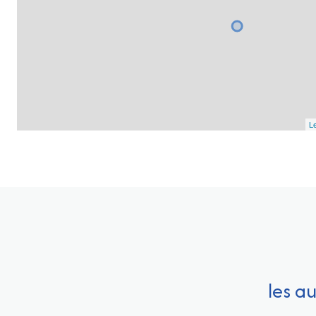
Le
les a