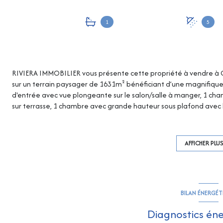
1
5
RIVIERA IMMOBILIER vous présente cette propriété à vendre à C
sur un terrain paysager de 1631m² bénéficiant d’une magnifique
d'entrée avec vue plongeante sur le salon/salle à manger, 1 ch
sur terrasse, 1 chambre avec grande hauteur sous plafond avec 
Un bel appartement de 2 pièces indépendant avec salon/cuisine,
tout avec terrasse et vue Mer ! Le niveau principal quant à lui 
cheminée et très grande hauteur sous plafond et cuisine américai
AFFICHER PLU
une salle à manger entièrement vitrée et climatisée avec accès 
douche/wc et terrasse, 1 bureau, buanderie, cellier, cave … En co
d’une chambre indépendante supplémentaire avec salle de douc
débordement (chauffée par PAC), d'une terrasse suspendue en bo
BILAN ÉNERGÉ
terrain et d'un terrain de pétanque ! Jardin entièrement pays
d'un système d'éclairage de tout le jardin ! Les informations sur 
Diagnostics én
sur le site Georisques : georisques.gouv.fr