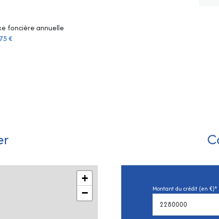
e foncière annuelle
75 €
er
C
+
Montant du crédit (en €)*
−