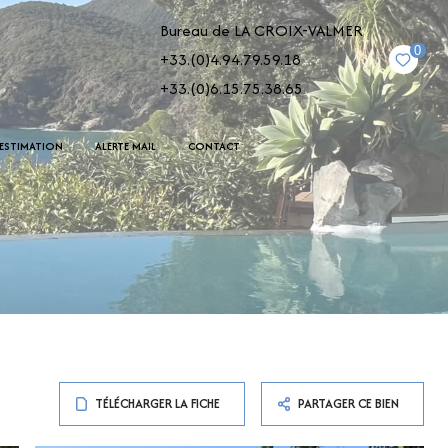
Bureau de LA CROIX-VALMER
0
+33.(0)4.94.79.59.18
+33.(0)6.15.75.38.65
ESTIMATION
ALERTE MAIL
CONTACT
TÉLÉCHARGER LA FICHE
PARTAGER CE BIEN