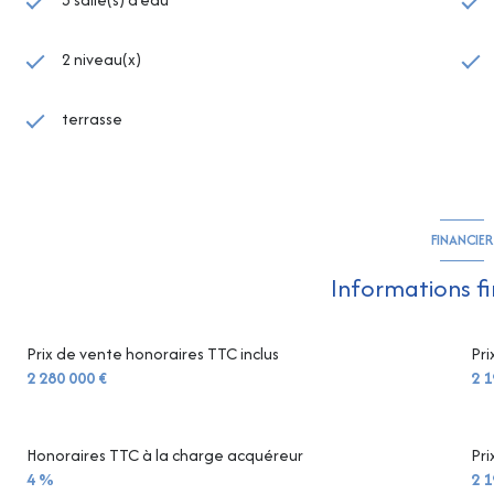
2 niveau(x)
terrasse
FINANCIER
Informations f
Prix de vente honoraires TTC inclus
Pri
2 280 000 €
2 1
Honoraires TTC à la charge acquéreur
Pri
4 %
2 1