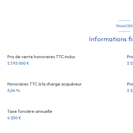
FINANCIER
Informations f
Prix de vente honoraires TTC inclus
Pri
2 395 000 €
2 2
Honoraires TTC à la charge acquéreur
Pri
5,04 %
2 2
Taxe foncière annuelle
4 250 €