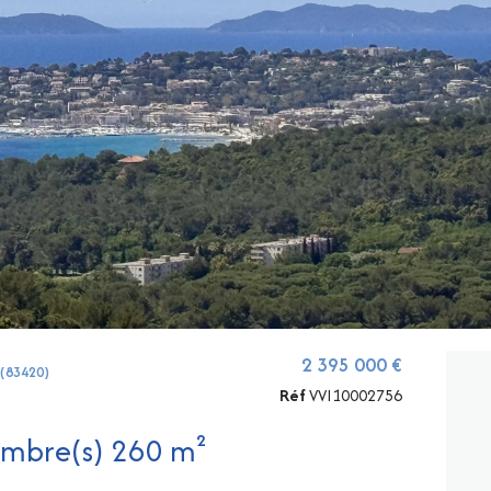
2 395 000 €
 (83420)
Réf
VVI10002756
Villa 5 pièce(s) 4 chambre(s) 260 m²