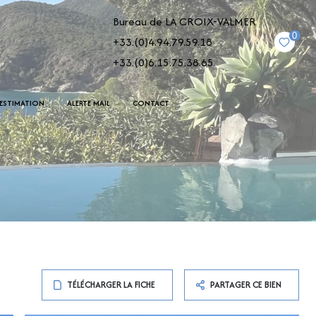
Bureau de LA CROIX-VALMER
0
+33.(0)4.94.79.59.18
+33.(0)6.15.75.38.65
ESTIMATION
ALERTE MAIL
CONTACT
TÉLÉCHARGER LA FICHE
PARTAGER CE BIEN