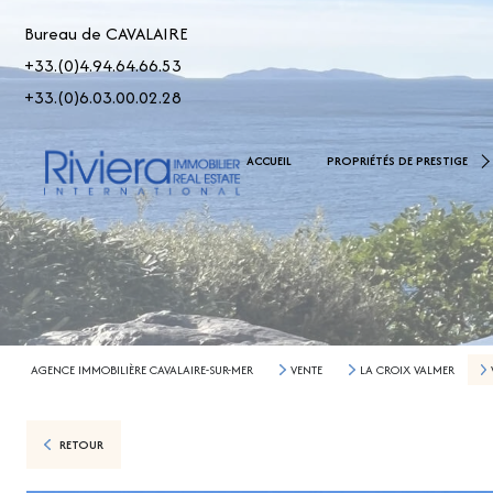
Bureau de CAVALAIRE
+33.(0)4.94.64.66.53
+33.(0)6.03.00.02.28
De 2.500.000 € À 5.000.00
ACCUEIL
PROPRIÉTÉS DE PRESTIGE
> 5.000.000 €
AGENCE IMMOBILIÈRE CAVALAIRE-SUR-MER
VENTE
LA CROIX VALMER
RETOUR