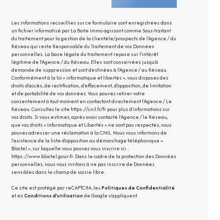
Les informations recueillies sur ce formulaire sont enregistrées dans
un fichier informatisé par La Boite Immo agissant comme Sous-traitant
du traitement pour la gestion de la clientèle/prospects de l'Agence / du
Réseau qui reste Responsable du Traitement de vos Données
personnelles. La base légale du traitement repose sur l'intérêt
légitime de l'Agence / du Réseau. Elles sont conservées jusqu'à
demande de suppression et sont destinées à l'Agence / au Réseau.
Conformément à la loi « informatique et libertés », vous disposez des
droits d’accès, de rectification, d’effacement, d’opposition, de limitation
et de portabilité de vos données. Vous pouvez retirer votre
consentement à tout moment en contactant directement l’Agence / Le
Réseau. Consultez le site
https://cnil.fr/fr
pour plus d’informations sur
vos droits. Si vous estimez, après avoir contacté l'Agence / le Réseau,
que vos droits « Informatique et Libertés » ne sont pas respectés, vous
pouvez adresser une réclamation à la CNIL. Nous vous informons de
l’existence de la liste d'opposition au démarchage téléphonique «
Bloctel », sur laquelle vous pouvez vous inscrire ici :
https://www.bloctel.gouv.fr
. Dans le cadre de la protection des Données
personnelles, nous vous invitons à ne pas inscrire de Données
sensibles dans le champ de saisie libre.
Ce site est protégé par reCAPTCHA, les
Politiques de Confidentialité
et es
Conditions d'utilisation
de Google s'appliquent.