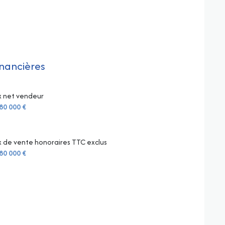
inancières
x net vendeur
80 000 €
x de vente honoraires TTC exclus
80 000 €