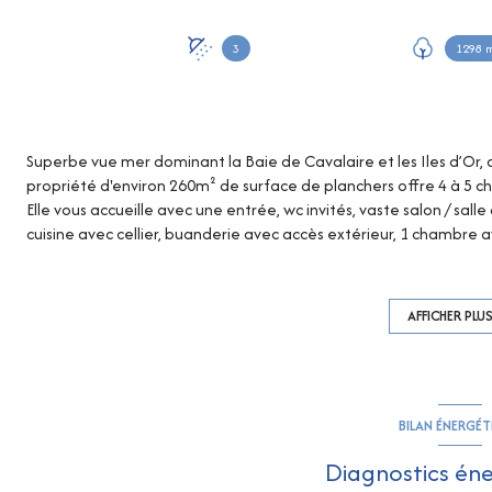
3
1298 
Superbe vue mer dominant la Baie de Cavalaire et les Iles d’Or, 
propriété d'environ 260m² de surface de planchers offre 4 à 5 c
Elle vous accueille avec une entrée, wc invités, vaste salon / s
cuisine avec cellier, buanderie avec accès extérieur, 1 chambre
chambre, salle de douche, wc, un dressing et 70m² de terrasse a
A l'étage, un bureau en « mezzanine », 1 chambre de Maître avec
Au niveau inférieur, un appartement semi-indépendant (accès in
AFFICHER PLU
compléter ce bien, il comprend 1 chambre, salle de douche/wc, s
Très bel espace piscine bénéficiant d'une magnifique vue mer ple
l'OUEST sur le massif forestier protégé, le tout bénéficiant d’un 
places de parking ! Terrain de pétanque ! Très grand vide sanit
BILAN ÉNERGÉ
sous-sol ! Superbe VUE MER !!
Diagnostics én