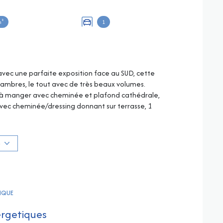
m²
1
avec une parfaite exposition face au SUD, cette
hambres, le tout avec de très beaux volumes.
alle à manger avec cheminée et plafond cathédrale,
 avec cheminée/dressing donnant sur terrasse, 1
vec une partie couverte !
 haut plafond et accès terrasse, salle de douche et wc !
térieur mais aussi un accès indépendant) vient
S
alon et terrasse.
in SUD, mais aussi une très belle vue bucolique à
jardin paysager très soigné ! Garage en sous-sol et
aire avec cave, rangements et locaux techniques en
TIQUE
ergetiques