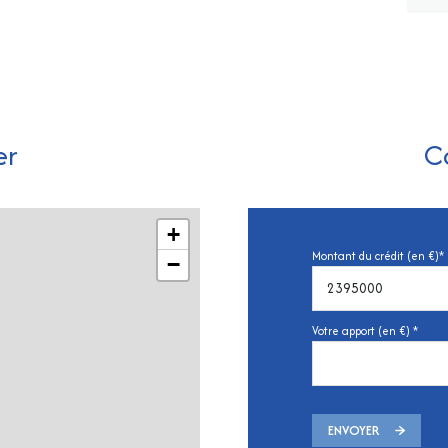
er
C
+
Montant du crédit (en €)*
−
Votre apport (en €) *
ENVOYER