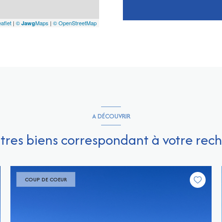
aflet
|
©
Maps
|
© OpenStreetMap
Jawg
A DÉCOUVRIR
utres biens correspondant à votre rec
COUP DE COEUR