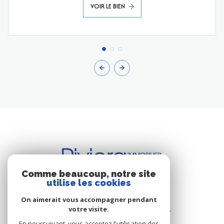
VOIR LE BIEN
Comme beaucoup, notre site
utilise les cookies
BUREAU DE CAVALAIRE
On aimerait vous accompagner pendant
votre visite.
Les Résidence du Port - Rue du Port
83240 Cavalaire-sur-Mer
En poursuivant, vous acceptez l'utilisation des