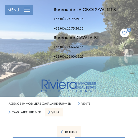
Bureau de LA CROIX-VALMER
MENU
+33.(0)4.94.79.59.18
+33.(0)6.15.75.38.65
0
Bureau de CAVALAIRE
+33.(0)4.94.64.66.53
+33.(0)6.03.00.02.28
AGENCE IMMOBILIÈRE CAVALAIRE-SUR-MER
VENTE
CAVALAIRE SUR MER
VILLA
RETOUR