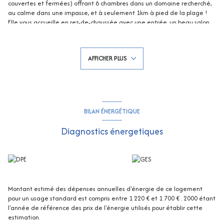
couvertes et fermées) offrant 6 chambres dans un domaine recherché,
au calme dans une impasse, et à seulement 1km à pied de la plage !
Elle vous accueille en rez-de-chaussée avec une entrée, un beau salon
avec grande hauteur sous charpente rampante et avec cheminée
(insert), salle à manger et véranda en baies vitrées, cuisine
indépendante ouverte sur loggia, cellier, cave ! Puis,1 chambre avec
AFFICHER PLUS
véranda et cuisine d'été, 1 chambre avec placards, salle de douche à
l'italienne, wc - A l'étage, mezzanine avec bureau, dégagement, 3
chambres, 1 salle de douche, 1wc .
En plus, elle d'une dépendance de type studio avec salon/cuisine, salle
de douche/wc et mezzanine .
Enfin, de vastes terrasses vous accompagneront à la très belle PISCINE
BILAN ÉNERGÉTIQUE
(au sel) entourée d'un jardin paysager luxuriant !
Vous bénéficierez d'une vue mer depuis la terrasse de la piscine, mais
Diagnostics énergetiques
aussi de l'arrière de la propriété avec en plus une nature protégée !
Les informations sur les risques auxquels ce bien est exposé sont
disponibles sur le site Georisques : georisques.gouv.fr
Montant estimé des dépenses annuelles d'énergie de ce logement
pour un usage standard est compris entre 1 220 € et 1 700 € . 2000 étant
l'année de référence des prix de l'énergie utilisés pour établir cette
estimation.