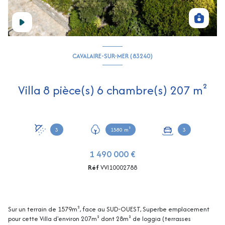
CAVALAIRE-SUR-MER (83240)
Villa 8 pièce(s) 6 chambre(s) 207 m²
3
1580 m²
3
1 490 000 €
Réf
VVI10002788
Sur un terrain de 1579m², face au SUD-OUEST, Superbe emplacement
pour cette Villa d'environ 207m² dont 28m² de loggia (terrasses