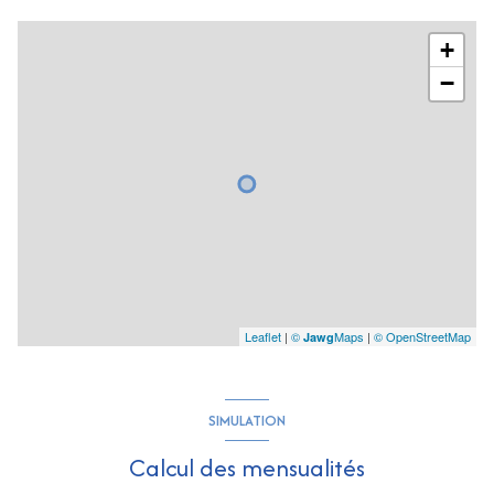
+
−
Leaflet
|
©
Maps
|
© OpenStreetMap
Jawg
SIMULATION
Calcul des mensualités