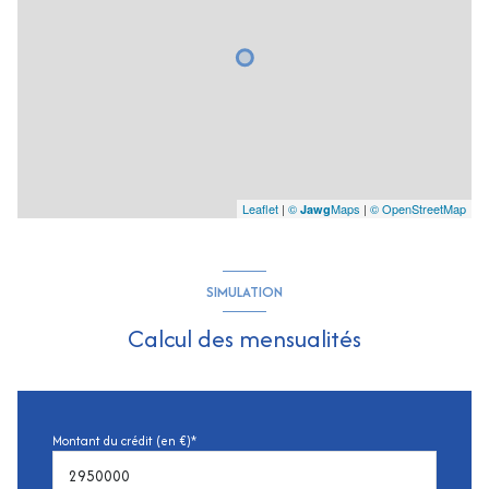
Leaflet
|
©
Maps
|
© OpenStreetMap
Jawg
SIMULATION
Calcul des mensualités
Montant du crédit (en €)*