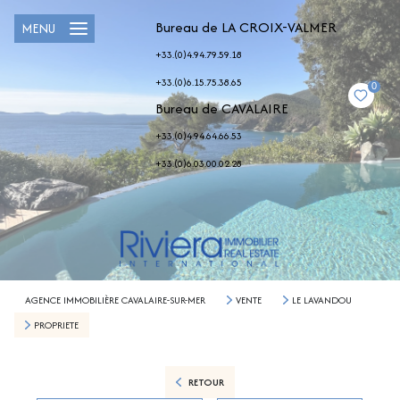
Bureau de LA CROIX-VALMER
MENU
+33.(0)4.94.79.59.18
+33.(0)6.15.75.38.65
0
Bureau de CAVALAIRE
+33.(0)4.94.64.66.53
+33.(0)6.03.00.02.28
AGENCE IMMOBILIÈRE CAVALAIRE-SUR-MER
VENTE
LE LAVANDOU
PROPRIETE
RETOUR