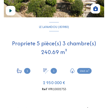
LE LAVANDOU (83980)
Propriete 5 pièce(s) 3 chambre(s)
240.69 m²
1
1
1363 m²
2 950 000 €
Réf
VPR10002753