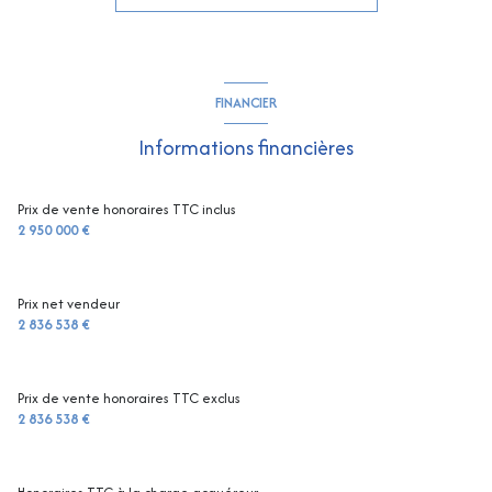
1 salle(s) d'eau
construit en 2006
FINANCIER
cuisine séparée (équipée)
Informations financières
Chauffage individuel : air pulsé (climatisation)
Prix de vente honoraires TTC inclus
2 950 000 €
1 garage(s)
Prix net vendeur
2 niveau(x)
2 836 538 €
vue VUE MER
Prix de vente honoraires TTC exclus
2 836 538 €
terrasse