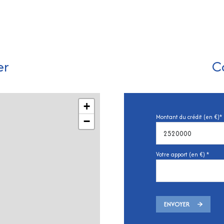
er
C
+
Montant du crédit (en €)*
−
Votre apport (en €) *
ENVOYER