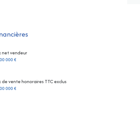
9.29 m²
9.77 m²
9.77 m²
inancières
13.87 m²
x net vendeur
37.21 m²
00 000 €
11.43 m²
x de vente honoraires TTC exclus
00 000 €