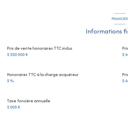
chambre
chambre
FINANCIER
chambre
Informations f
chambre
Prix de vente honoraires TTC inclus
Pri
salon/sejour
2 520 000 €
2 4
chambre
Honoraires TTC à la charge acquéreur
Pri
5 %
2 4
Taxe foncière annuelle
2 005 €