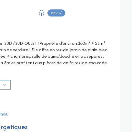
1282 m²
tion SUD / SUD-OUEST !Propriété d'environ.160m² + 51m²
n de verdure ! Elle offre en rez-de-jardin de plain-pied
née, 4 chambres, salle de bains/douche et wc séparés .
 x 5m et profitent aux pièces de vie.En rez-de-chaussée
avec fenêtre sous arcade, wc et salle de douche Elle
e de 51m² .Superbe et rare emplacement sur Gigaro
S
TIQUE
ergetiques