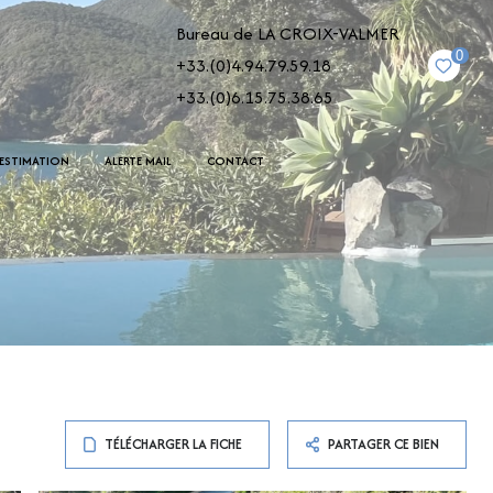
Bureau de LA CROIX-VALMER
0
+33.(0)4.94.79.59.18
+33.(0)6.15.75.38.65
ESTIMATION
ALERTE MAIL
CONTACT
TÉLÉCHARGER LA FICHE
PARTAGER CE BIEN