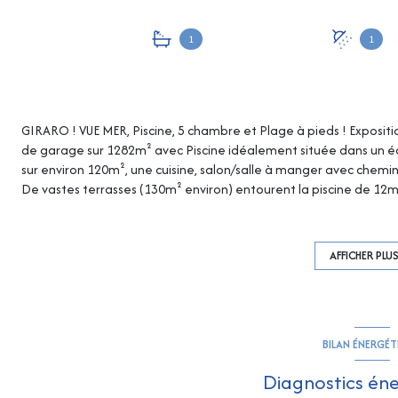
1
1
GIRARO ! VUE MER, Piscine, 5 chambre et Plage à pieds ! Exposi
de garage sur 1282m² avec Piscine idéalement située dans un écri
sur environ 120m², une cuisine, salon/salle à manger avec chemi
De vastes terrasses (130m² environ) entourent la piscine de 12m
sur environ 40m² un espace entrée avec dégagement, 1 chambre 
dispose également d'un local buanderie,.Cave et garage doubl
avec plage à pieds...!
AFFICHER PLU
BILAN ÉNERGÉ
Diagnostics én