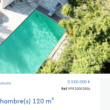
2 520 000 €
 (83420)
Réf
VPR10001856
Propriete 6 pièce(s) 5 chambre(s) 120 m²