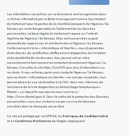
Les informations recueillies sur ce formulaire sont enregistrées dans
un fichier informatisé par La Boite Immo agissant comme Sous-traitant
du traitement pour la gestion de la clientèle/prospects de l'Agence / du
Réseau qui reste Responsable du Traitement de vos Données
personnelles. La base légale du traitement repose sur l'intérêt
légitime de l'Agence / du Réseau. Elles sont conservées jusqu'à
demande de suppression et sont destinées à l'Agence / au Réseau.
Conformément à la loi « informatique et libertés », vous disposez des
droits d’accès, de rectification, d’effacement, d’opposition, de limitation
et de portabilité de vos données. Vous pouvez retirer votre
consentement à tout moment en contactant directement l’Agence / Le
Réseau. Consultez le site
https://cnil.fr/fr
pour plus d’informations sur
vos droits. Si vous estimez, après avoir contacté l'Agence / le Réseau,
que vos droits « Informatique et Libertés » ne sont pas respectés, vous
pouvez adresser une réclamation à la CNIL. Nous vous informons de
l’existence de la liste d'opposition au démarchage téléphonique «
Bloctel », sur laquelle vous pouvez vous inscrire ici :
https://www.bloctel.gouv.fr
. Dans le cadre de la protection des Données
personnelles, nous vous invitons à ne pas inscrire de Données
sensibles dans le champ de saisie libre.
Ce site est protégé par reCAPTCHA, les
Politiques de Confidentialité
et es
Conditions d'utilisation
de Google s'appliquent.