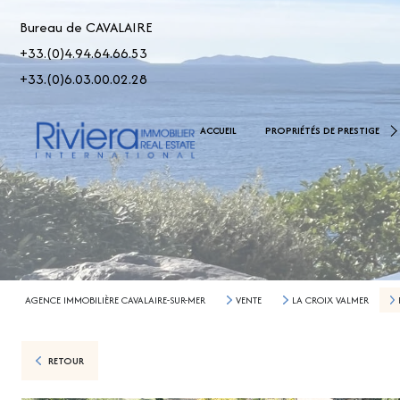
Bureau de CAVALAIRE
+33.(0)4.94.64.66.53
+33.(0)6.03.00.02.28
De 2.500.000 € À 5.000.00
ACCUEIL
PROPRIÉTÉS DE PRESTIGE
> 5.000.000 €
AGENCE IMMOBILIÈRE CAVALAIRE-SUR-MER
VENTE
LA CROIX VALMER
RETOUR