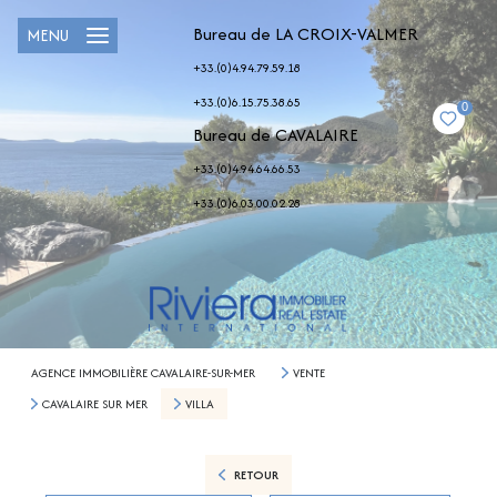
Bureau de LA CROIX-VALMER
MENU
+33.(0)4.94.79.59.18
+33.(0)6.15.75.38.65
0
Bureau de CAVALAIRE
+33.(0)4.94.64.66.53
+33.(0)6.03.00.02.28
AGENCE IMMOBILIÈRE CAVALAIRE-SUR-MER
VENTE
CAVALAIRE SUR MER
VILLA
RETOUR