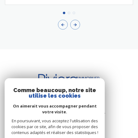
Comme beaucoup, notre site
utilise les cookies
BUREAU DE CAVALAIRE
On aimerait vous accompagner pendant
votre visite.
Les Résidence du Port - Rue du Port
83240 Cavalaire-sur-Mer
En poursuivant, vous acceptez l'utilisation des
cookies par ce site, afin de vous proposer des
+33.(0)4.94.64.66.53
contenus adaptés et réaliser des statistiques !
+33.(0)6.03.00.02.28