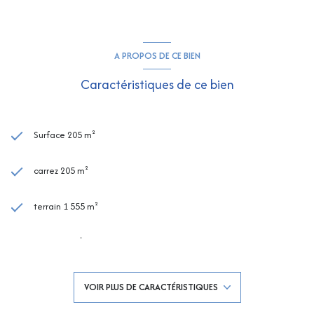
A PROPOS DE CE BIEN
Caractéristiques de ce bien
Surface 205 m²
carrez 205 m²
terrain 1 555 m²
séjour 48 m²
6 chambre(s)
VOIR PLUS DE CARACTÉRISTIQUES
3 salle(s) de bain