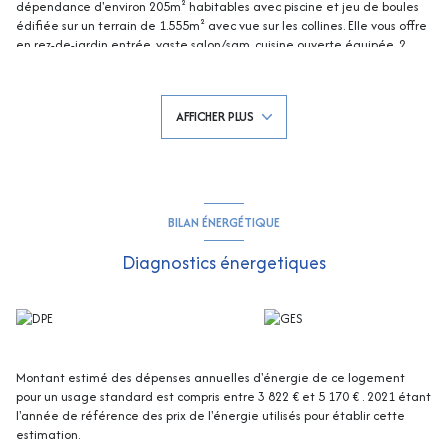
dépendance d'environ 205m² habitables avec piscine et jeu de boules
édifiée sur un terrain de 1.555m² avec vue sur les collines. Elle vous offre
en rez-de-jardin entrée, vaste salon/sam, cuisine ouverte équipée, 2
chambres avec placards, salle de bains et wc séparé. A l'étage vaste
séjour/salon, cuisine ouverte équipée, 3 chambres avec placards dont 2
avec balcon, salle de bains/douche et wc séparé. En dépendance un T2
AFFICHER PLUS
de 32 m² habitables et composé salon/sam, cuisine ouverte, chambre et
salle de douche avec wc. Cave. Parkings extérieurs. 2 Portails
automatiques permettant un accès facile.Contactez Audrey DECHAUD
tél :
0660499343
e-mail :
adechaud@rivimo.com
479678120 (EI) RCS
FREJUS - Les informations sur les risques auxquels ce bien est exposé sont
disponibles sur le site Géorisques : georisques.gouv.fr
BILAN ÉNERGÉTIQUE
Diagnostics énergetiques
Montant estimé des dépenses annuelles d'énergie de ce logement
pour un usage standard est compris entre 3 822 € et 5 170 € . 2021 étant
l'année de référence des prix de l'énergie utilisés pour établir cette
estimation.