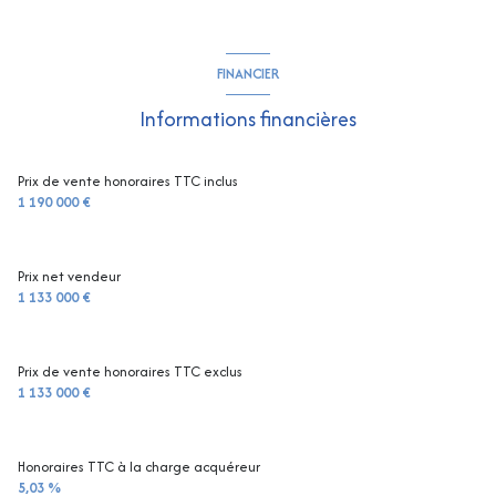
construit en 1964
FINANCIER
cuisine américaine (équipée)
Informations financières
Chauffage individuel : radiateur (climatisation)
Prix de vente honoraires TTC inclus
1 190 000 €
5 parking(s)
Prix net vendeur
exposition Sud-Est
1 133 000 €
2 niveau(x)
Prix de vente honoraires TTC exclus
1 133 000 €
vue Collines
terrasse
Honoraires TTC à la charge acquéreur
5,03 %