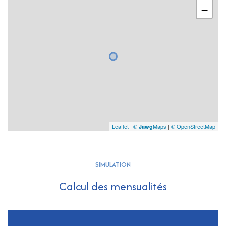
−
Leaflet
|
©
Maps
|
© OpenStreetMap
Jawg
SIMULATION
Calcul des mensualités